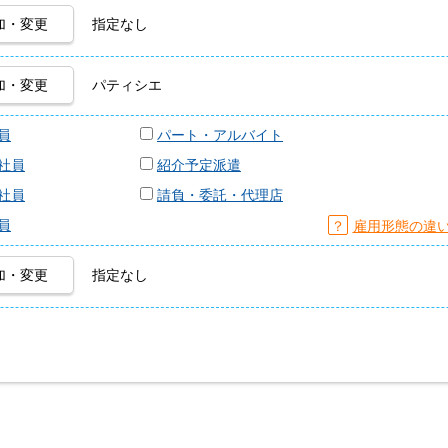
加・変更
指定なし
加・変更
パティシエ
員
パート・アルバイト
社員
紹介予定派遣
社員
請負・委託・代理店
員
？
雇用形態の違
加・変更
指定なし