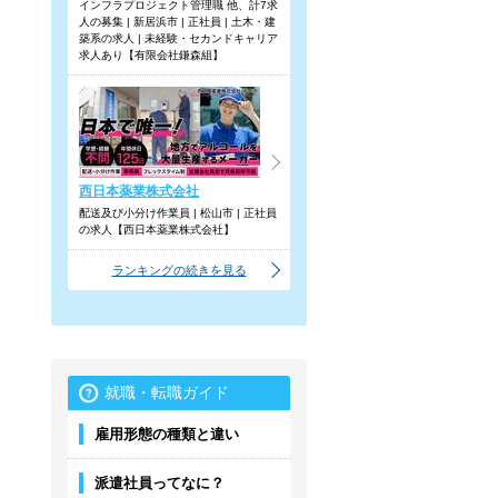
インフラプロジェクト管理職 他、計7求
人の募集 | 新居浜市 | 正社員 | 土木・建
築系の求人 | 未経験・セカンドキャリア
求人あり【有限会社鎌森組】
西日本薬業株式会社
配送及び小分け作業員 | 松山市 | 正社員
の求人【西日本薬業株式会社】
ランキングの続きを見る
就職・転職ガイド
雇用形態の種類と違い
派遣社員ってなに？