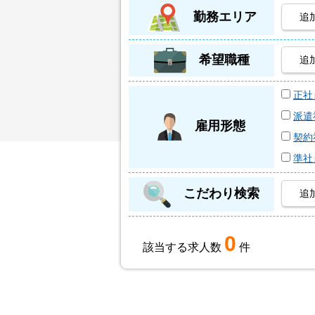
勤務エリア
追
希望職種
追
正社
派遣
雇用形態
契約
準社
こだわり検索
追
0
該当する求人数
件