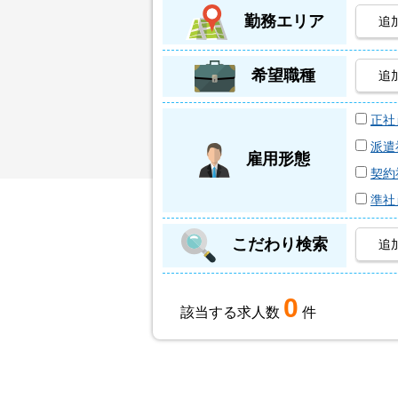
勤務エリア
追
希望職種
追
正社
派遣
雇用形態
契約
準社
こだわり検索
追
0
該当する求人数
件