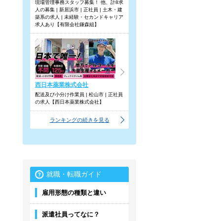
現場管理事務スタッフ募集！ 他、計8求
人の募集 | 新居浜市 | 正社員 | 土木・建
築系の求人 | 未経験・セカンドキャリア
求人あり【有限会社鎌森組】
西日本薬業株式会社
配送及び小分け作業員 | 松山市 | 正社員
の求人【西日本薬業株式会社】
ランキングの続きを見る
就職・転職ガイド
雇用形態の種類と違い
派遣社員ってなに？