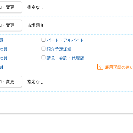
加・変更
指定なし
加・変更
市場調査
員
パート・アルバイト
社員
紹介予定派遣
社員
請負・委託・代理店
員
？
雇用形態の違
加・変更
指定なし