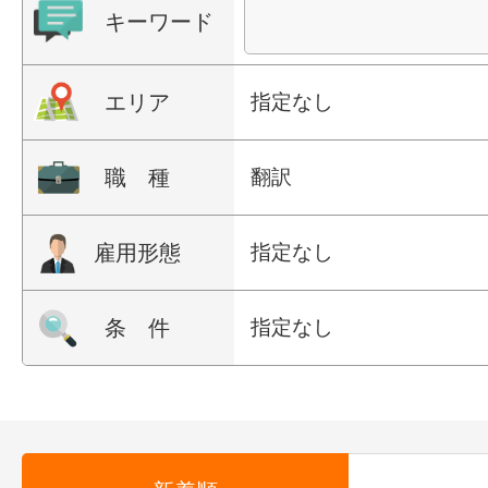
キーワード
エリア
指定なし
職 種
翻訳
雇用形態
指定なし
条 件
指定なし