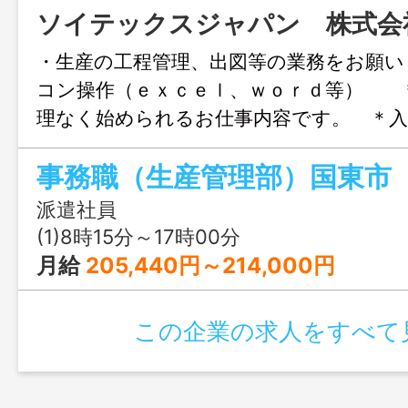
ソイテックスジャパン 株式会
・生産の工程管理、出図等の業務をお願い
コン操作（ｅｘｃｅｌ、ｗｏｒｄ等） 
理なく始められるお仕事内容です。 ＊
工場見学が可能です。 ＊男女年齢問わず
事務職（生産管理部）国東市
しています。ご気軽にご応募くだ さ
囲：変更なし
派遣社員
(1)8時15分～17時00分
月給
205,440円～214,000円
この企業の求人をすべて