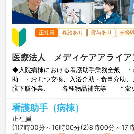
正社員
昇給あり
賞与あり
未経
医療法人 メディケアアライア
◆入院病棟における看護助手業務全般 ・
助 ・おむつ交換、入浴介助・食事介助、
膳下膳作業、 各種物品補充等 ＊変
定める業務 ※応募にはハローワーク
看護助手（病棟）
です
正社員
(1)7時00分～16時00分(2)8時00分～17時00分(3)1