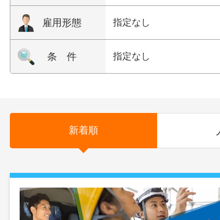
雇用形態
指定なし
条 件
指定なし
新着順