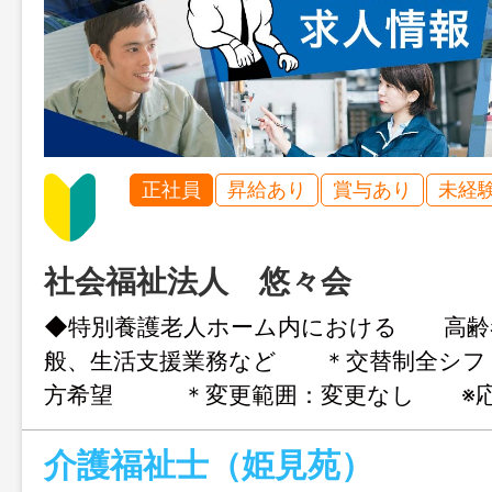
正社員
昇給あり
賞与あり
未経
社会福祉法人 悠々会
◆特別養護老人ホーム内における 高齢
般、生活支援業務など ＊交替制全シフ
方希望 ＊変更範囲：変更なし ※応
ワークの紹介状が必要です
介護福祉士（姫見苑）