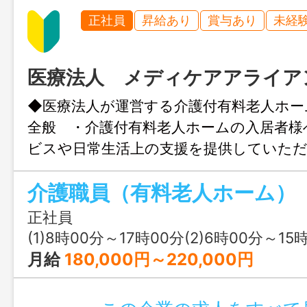
正社員
昇給あり
賞与あり
未経
医療法人 メディケアアライア
◆医療法人が運営する介護付有料老人ホー
全般 ・介護付有料老人ホームの入居者
ビスや日常生活上の支援を提供していた
更範囲：法人の定める業務 ※応募に
介護職員（有料老人ホーム）
の紹介状が必要です
正社員
(1)8時00分～17時00分(2)6時00分～15時00分(3)16時30分～9時00分又は 6時 00分
月給
180,000円～220,000円