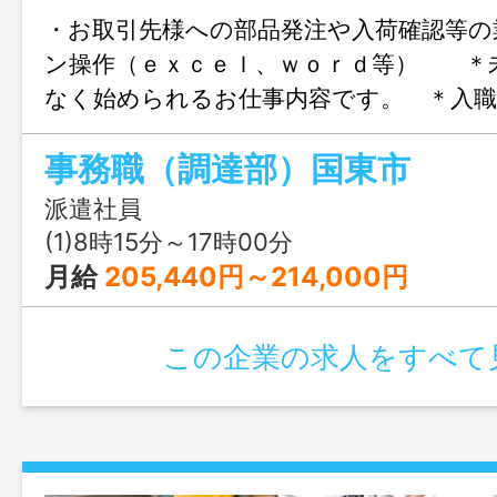
・お取引先様への部品発注や入荷確認等の
ン操作（ｅｘｃｅｌ、ｗｏｒｄ等） ＊
なく始められるお仕事内容です。 ＊入
場見学が可能です。 ＊男女年齢問わず多
事務職（調達部）国東市
ています。ご気軽にご応募くだ さい。
更なし
派遣社員
(1)8時15分～17時00分
月給
205,440円～214,000円
この企業の求人をすべて