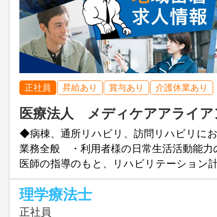
正社員
昇給あり
賞与あり
介護休業あり
医療法人 メディケアアライア
◆病棟、通所リハビリ、訪問リハビリに
業務全般 ・利用者様の日常生活活動能力
医師の指導のもと、リハビリテーション
施 ＊変更範囲：法人の定める業務 
理学療法士
ブランクのある方でも経験は問いませ
ハローワークの紹介状が必要です
正社員