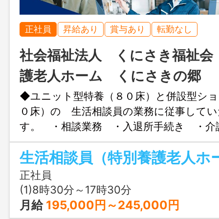
正社員
昇給あり
賞与あり
転勤なし
社会福祉法人 くにさき福祉
護老人ホーム くにさきの郷
◆ユニット型特養（８０床）と併設型ショ
０床）の 生活相談員の業務に従事してい
す。 ・相談業務 ・入退所手続き ・介
ト等 ＊変更範囲：変更なし ※応募
クの紹介状が必要です。
正社員
(1)8時30分～17時30分
月給
195,000円～245,000円