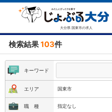
大分県 国東市の求人
検索結果
103
件
キーワード
エリア
国東市
職 種
指定なし