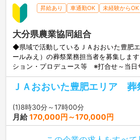
昇給あり
車通勤OK
未経験からOK
大分県農業協同組合
◆県域で活動しているＪＡおおいた豊肥
ールみえ）の葬祭業務担当者を募集します
ション・プロデュース等 ※打合せ～当日
族の負担を出来るだけ軽くし、お別れの
に過 ごせるようにお通夜やお葬式の段
す。 亡くなられたとの連絡を受けてか
までの間、幅広く 葬儀のサポートを行
(1)8時30分～17時00分
事ではありませんが、ご遺族からの感謝
月給
170,000円～170,000円
げた 達成感など、やりがいを感じるこ
です。 ※必要に応じて超過勤務をしてい
この企業の求人をすべて