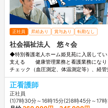
正社員
昇給あり
賞与あり
転勤なし
社会福祉法人 悠々会
◆特別養護老人ホーム姫見苑に入居してい
支える 健康管理業務と看護業務になり
チェック（血圧測定、体温測定等）、経管
病院受診・往診対応、看とり対応 （排
正看護師
助等の介護はありません） ・オンコー
せん ＊変更範囲：変更なし ※応募
正社員
ークの紹介状が必要です。
(1)7時30分～16時15分(2)8時45分～17時30分(3)