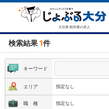
大分県 軽作業の求人
検索結果
1
件
キーワード
エリア
指定なし
職 種
指定なし