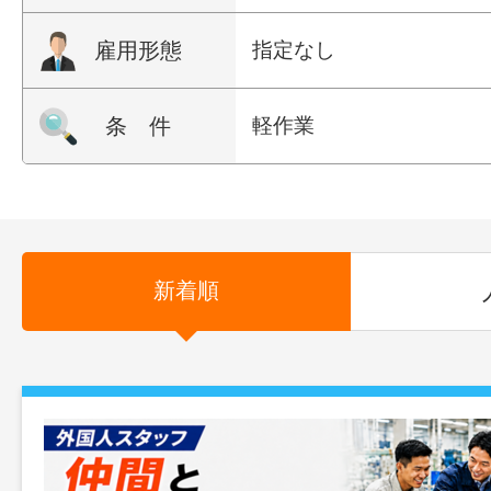
雇用形態
指定なし
条 件
軽作業
新着順