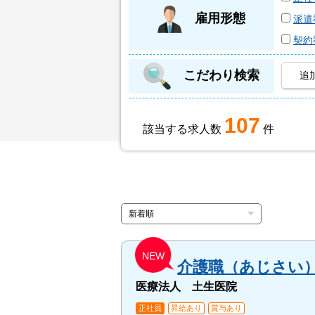
雇用形態
派遣
契約
こだわり検索
追
107
該当する求人数
件
NEW
介護職（あじさい
医療法人 土生医院
正社員
昇給あり
賞与あり