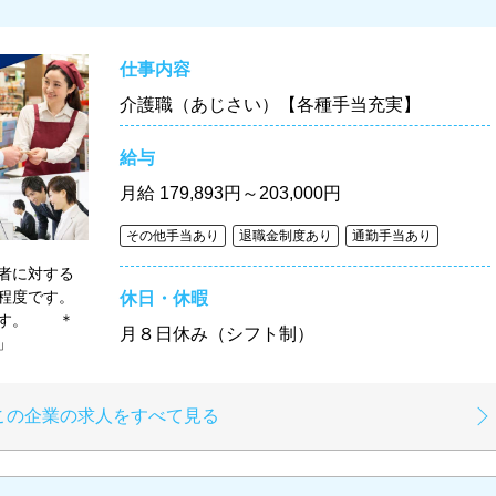
仕事内容
介護職（あじさい）【各種手当充実】
給与
月給
179,893円～203,000円
その他手当あり
退職金制度あり
通勤手当あり
者に対する
程度です。
休日・休暇
ます。 ＊
月８日休み（シフト制）
」
この企業の求人をすべて見る