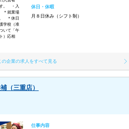
」の入居者
す。 ・入
休日・休暇
 ＊就業場
月８日休み（シフト制）
。 ＊休日
護学校（准
ついて「午
ト）応相
この企業の求人をすべて見る
候補（三重店）
仕事内容