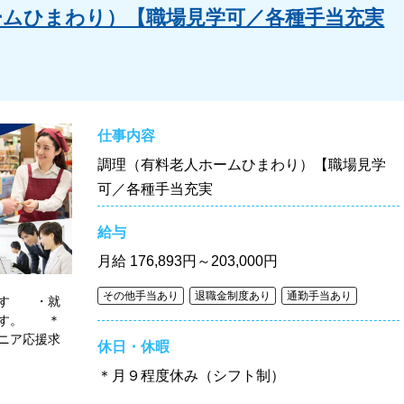
ームひまわり）【職場見学可／各種手当充実
仕事内容
調理（有料老人ホームひまわり）【職場見学
可／各種手当充実
給与
月給
176,893円～203,000円
その他手当あり
退職金制度あり
通勤手当あり
ます ・就
です。 ＊
ニア応援求
休日・休暇
＊月９程度休み（シフト制）