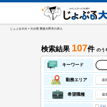
じょぶる大分
> 大分県 豊後大野市の求人
107
検索結果
件
のうち
キーワード
勤務エリア
追
希望職種
追
正社