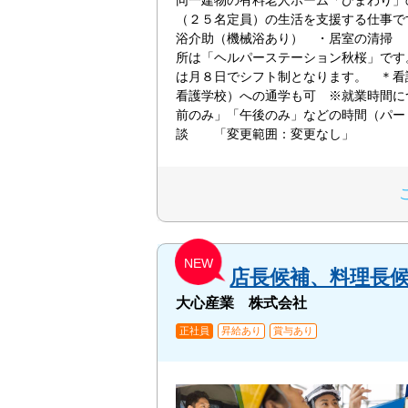
同一建物の有料老人ホーム「ひまわり
（２５名定員）の生活を支援する仕事で
浴介助（機械浴あり） ・居室の清掃
所は「ヘルパーステーション秋桜」です
は月８日でシフト制となります。 ＊看
看護学校）への通学も可 ※就業時間に
前のみ」「午後のみ」などの時間（パー
談 「変更範囲：変更なし」
NEW
店長候補、料理長
大心産業 株式会社
正社員
昇給あり
賞与あり