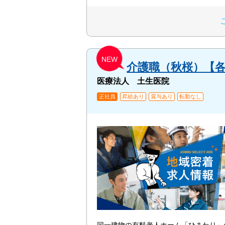
NEW
介護職（秋桜）【
医療法人 土生医院
正社員
昇給あり
賞与あり
転勤なし