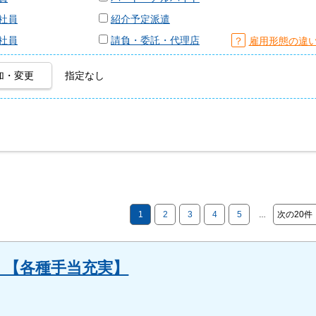
社員
紹介予定派遣
社員
請負・委託・代理店
？
雇用形態の違
加・変更
指定なし
1
2
3
4
5
次の20件
…
）【各種手当充実】