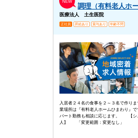
NEW
調理（有料老人ホ
医療法人 土生医院
正社員
昇給あり
賞与あり
年齢不問
入居者２４名の食事を２～３名で作り
業場所は『有料老人ホームひまわり』
パート勤務も相談に応じます。 【シ
人】 「変更範囲：変更なし」