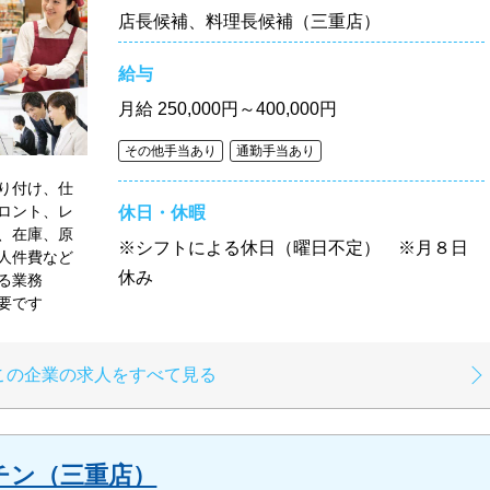
店長候補、料理長候補（三重店）
給与
月給
250,000円～400,000円
その他手当あり
通勤手当あり
り付け、仕
ロント、レ
休日・休暇
、在庫、原
※シフトによる休日（曜日不定） ※月８日
人件費など
休み
定める業務
必要です
この企業の求人をすべて見る
チン（三重店）