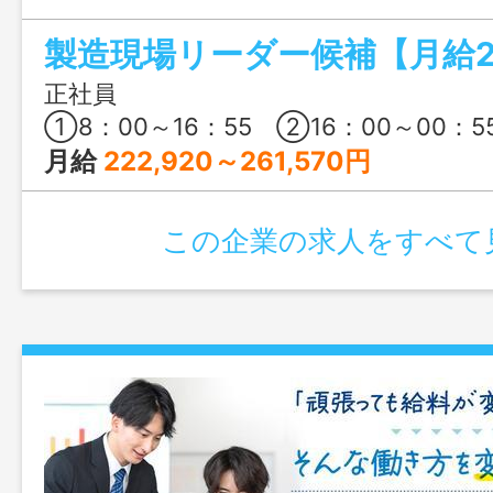
として活躍していくポジションです。通
駐しているので言葉の壁なく安心してス
種からの転職、未経験・年齢不問で大歓迎
正社員
①8：00～16：55 ②16：00～00：5
月給
222,920～261,570円
この企業の求人をすべて