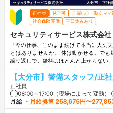
正社員
見学可
主婦(夫)・働くママ
社会保険完備
平日休みあり
セキュリティサービス株式会社
「今の仕事、このまま続けて本当に大丈
とはありませんか。 体は動かせる。でも
繰り返しで、給料はほとんど上がらない。
方の多くが、そんな状況にいます。 そん
ています。
正社員
①08:00～17:00（現場によって変動） ②21:00〜06
月給
・月給換算 258,675円〜277,853円（日勤） 【内訳】 日給：10,400円〜11,120円 × 22日 住宅手当：5,000円 扶養手当：10,000円 家族手当：10,000円（子供2人） 資格手当：〜3,000円 昼時間外（3時間分） ーーーーーーーーーー ・月給換算 297,675円〜319,553円（日勤22日・夜勤3日の場合） 【内訳】 昼総額：10,400