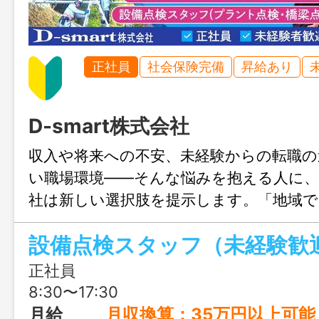
正社員
社会保険完備
昇給あり
D-smart株式会社
収入や将来への不安、未経験からの転職の
い職場環境——そんな悩みを抱える人に、D-
社は新しい選択肢を提示します。「地域
を支給したい」という想いで設立され、
活躍中。学歴・資格・経験は不問で、一人
向き合う会社です。
正社員
8:30〜17:30
月給
月収換算：35万円以上可能 詳細は給与モデ