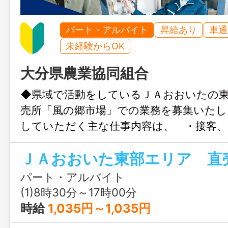
パート・アルバイト
昇給あり
車通
未経験からOK
大分県農業協同組合
◆県域で活動をしているＪＡおおいたの
売所「風の郷市場」での業務を募集いた
していただく主な仕事内容は、 ・接客、
在庫管理 ・事務 ・その他配達業務など
お気軽にお問い合わせください。 ※必要
務をしていただく場合があります。 【
パート・アルバイト
なし】
(1)8時30分～17時00分
時給
1,035円～1,035円