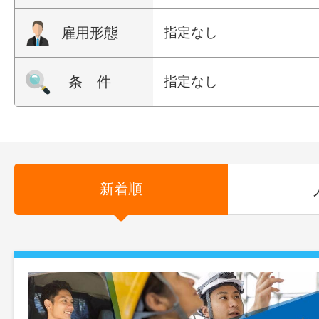
雇用形態
指定なし
条 件
指定なし
新着順