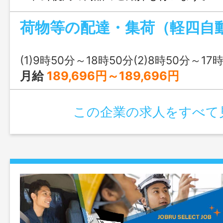
変更なし ※応募には、ハローワークの
荷物等の配達・集荷（軽四自
す
(1)9時50分～18時50分(2)8時50分～17
月給
189,696円～189,696円
この企業の求人をすべて