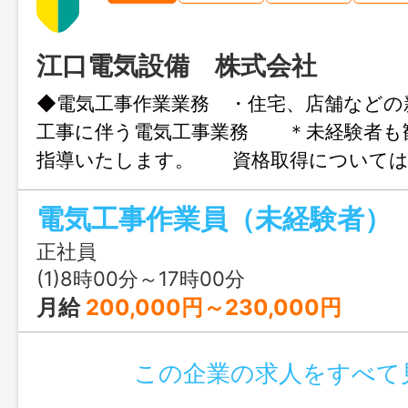
江口電気設備 株式会社
◆電気工事作業業務 ・住宅、店舗などの
工事に伴う電気工事業務 ＊未経験者も
指導いたします。 資格取得については
ックアップいたします ＊現場：大分県内
電気工事作業員（未経験者）
県 ＊土日祝休み等、休日が充実して
変更範囲：変更なし ※応募には、ハロー
正社員
が必要です
(1)8時00分～17時00分
月給
200,000円～230,000円
この企業の求人をすべて