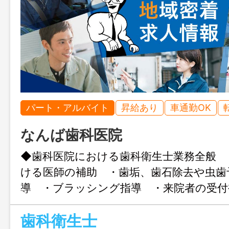
パート・アルバイト
昇給あり
車通勤OK
なんば歯科医院
◆歯科医院における歯科衛生士業務全般 
ける医師の補助 ・歯垢、歯石除去や虫歯
導 ・ブラッシング指導 ・来院者の受付
理、管理） ＊変更範囲：変更なし 
歯科衛生士
ローワークの紹介状が必要です