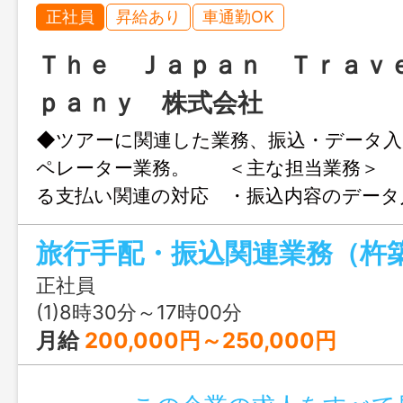
正社員
昇給あり
車通勤OK
Ｔｈｅ Ｊａｐａｎ Ｔｒａｖ
ｐａｎｙ 株式会社
◆ツアーに関連した業務、振込・データ
ペレーター業務。 ＜主な担当業務＞ 
る支払い関連の対応 ・振込内容のデータ
関連備品の手配、準備、発送 ・ガイドへ
旅行手配・振込関連業務（杵
のツアー収支報告書のチェック ・挨拶
ナーでの出張（年数回、県内・東京等） 
正社員
Ｔ車）あり ＊変更の範囲：会社が定める
(1)8時30分～17時00分
月給
200,000円～250,000円