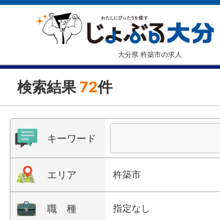
大分県 杵築市の求人
検索結果
72
件
キーワード
エリア
杵築市
職 種
指定なし