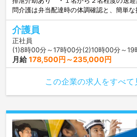
排泄介助あり ・１名から２名程度の送迎
問介護は弁当配達時の体調確認と、簡単な
人ホームでの介護業務 ・定員は、通所：
介護員
９名、訪問：若干名 ＊夜勤あり（月４回
数は相談に応じます。） ※状況により
正社員
ていただく事があります ＊変更範囲：
(1)8時00分～17時00分(2)10時00分～19時00分(3
募にはハローワークの紹介状が必要です
月給
178,500円～235,000円
この企業の求人をすべて