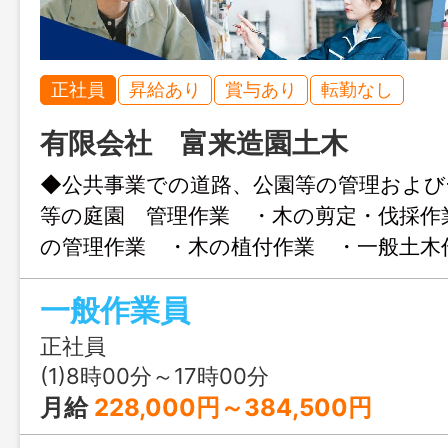
正社員
昇給あり
賞与あり
転勤なし
有限会社 富来造園土木
◆公共事業での道路、公園等の管理および
等の庭園 管理作業 ・木の剪定・伐採作
の管理作業 ・木の植付作業 ・一般土
範囲：変更なし ※応募には、ハロー
一般作業員
が必要です
正社員
(1)8時00分～17時00分
月給
228,000円～384,500円