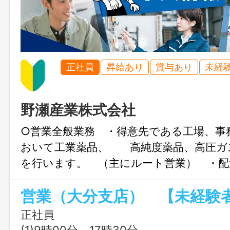
正社員
昇給あり
賞与あり
未経
野瀬産業株式会社
○営業全般業務 ・得意先である工場、事
おいて工業薬品、 高純度薬品、高圧ガ
を行います。 （主にルート営業） ・配
す。 ＊エリア：大分県一円・一部福岡
営業（大分支店） 【未経験
社用車（ＡＴ車）使用。 ＊入社後先輩社
ます。（２ヶ月
正社員
＊変更範囲：変更なし
(1)9時00分～17時30分