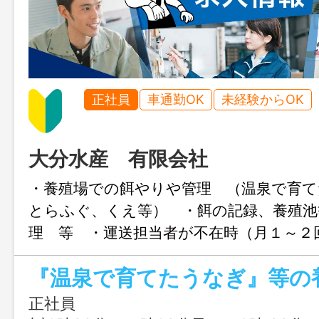
正社員
車通勤OK
未経験からOK
大分水産 有限会社
・養殖場での餌やりや管理 （温泉で育て
とらふぐ、くえ等） ・餌の記録、養殖池
理 等 ・運送担当者が不在時（月１～２
まで運送 （社用車：ＭＴの軽トラ・
＊基本的に屋外作業となります。 就業
（杵築市）、ふぐ・くえ（日出町） ＊変
正社員