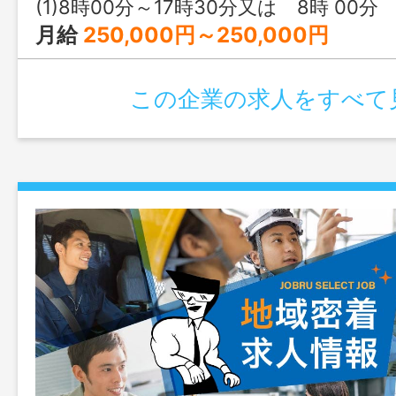
し ※身体を動かすことや力仕事が得意
(1)8時00分～17時30分又は 8時 00分 ～ 18時 
月給
250,000円～250,000円
この企業の求人をすべて