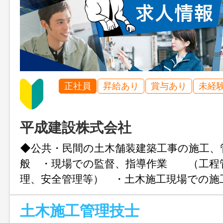
正社員
昇給あり
賞与あり
未経
平成建設株式会社
◆公共・民間の土木舗装建築工事の施工、
般 ・現場での監督、指導作業 （工程
理、安全管理等） ・土木施工現場で
＊変更範囲：会社の定める範囲での業
土木施工管理技士
は、ハローワークの紹介状が必要です