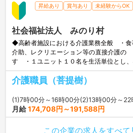
昇給あり
賞与あり
未経験からOK
社会福祉法人 みのり村
◆高齢者施設における介護業務全般 ・食
介助、レクリエーション等の直接介護の
す ・１ユニット１０名を生活単位とし、
にある 暮らしの実現をお手伝いする仕
介護職員（菩提樹）
は月４回程度 ・外出業務あり
革関連認定企業（くるみん／えるぼし）
囲：法人の定める業務 ※応募には、ハロ
(1)7時00分～16時00分(2)13時00分～22時00分(3)
状が必要です
月給
174,708円～191,588円
この企業の求人をすべて