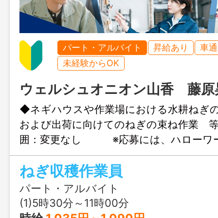
パート・アルバイト
昇給あり
車通
未経験からOK
ウェルシュオニオン山香 藤原
◆ネギハウスや作業場における水耕ね
および出荷に向けてのねぎの束ね作業
囲：変更なし ※応募には、ハローワ
必要です
ねぎ収穫作業員
パート・アルバイト
(1)5時30分～11時00分