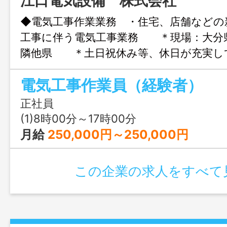
江口電気設備 株式会社
◆電気工事作業業務 ・住宅、店舗などの
工事に伴う電気工事業務 ＊現場：大分
隣他県 ＊土日祝休み等、休日が充実し
す！ ※変更範囲：変更なし ※応募に
電気工事作業員（経験者）
クの紹介状が必要です
正社員
(1)8時00分～17時00分
月給
250,000円～250,000円
この企業の求人をすべて