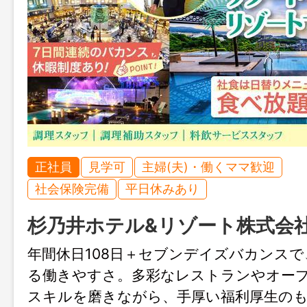
正社員
見学可
主婦(夫)・働くママ歓迎
社会保険完備
平日休みあり
杉乃井ホテル&リゾート株式会
年間休日108日＋セブンデイズバカンス
る働きやすさ。多彩なレストランやオー
スキルを磨きながら、手厚い福利厚生の