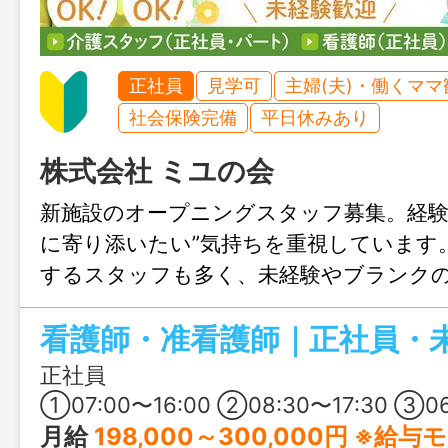
正社員
見学可
主婦(夫)・働くママ
社会保険完備
平日休みあり
株式会社 ミユの会
新施設のオープニングスタッフ募集。経験
に寄り添いたい”気持ちを重視しています。
するスタッフも多く、未経験やブランク
して長く働けます。介護・看護の実務は、
とつ段階を踏んで先輩と一緒に覚えてい
で、「自分にできそうか不安」という方
正社員
軽にご相談ください。
①07:00〜16:00 ②08:30〜17:30 ③06:30〜16:00 ④10:00〜19:00 
月給
198,000～300,000円 ※給