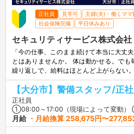
正社員
見学可
主婦(夫)・働くママ
社会保険完備
平日休みあり
セキュリティサービス株式会社
「今の仕事、このまま続けて本当に大丈
とはありませんか。 体は動かせる。でも
繰り返しで、給料はほとんど上がらない。
方の多くが、そんな状況にいます。 そん
ています。
正社員
①08:00～17:00（現場によって変動） ②21:00〜06
月給
・月給換算 258,675円〜277,853円（日勤） 【内訳】 日給：10,400円〜11,120円 × 22日 住宅手当：5,000円 扶養手当：10,000円 家族手当：10,000円（子供2人） 資格手当：〜3,000円 昼時間外（3時間分） ーーーーーーーーーー ・月給換算 297,675円〜319,553円（日勤22日・夜勤3日の場合） 【内訳】 昼総額：10,400