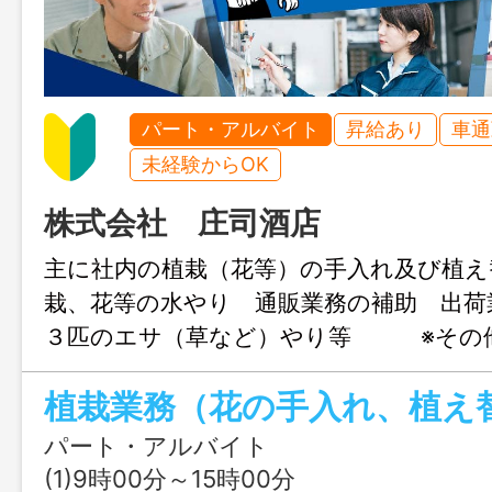
パート・アルバイト
昇給あり
車通
未経験からOK
株式会社 庄司酒店
主に社内の植栽（花等）の手入れ及び植え
栽、花等の水やり 通販業務の補助 出荷
３匹のエサ（草など）やり等 ※その
部署の応援業務を行う場合あり 「変更
し」
パート・アルバイト
(1)9時00分～15時00分