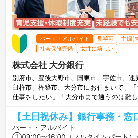
パート・アルバイト
見学可
主婦(
社会保険完備
女性に嬉しい
株式会社 大分銀行
別府市、豊後大野市、国東市、宇佐市、速
臼杵市、杵築市、大分市にお住まいで、「
仕事をしたい」「大分市まで通うのは難
の方へ。大分銀行では各エリアの支店に
自宅近くで長く安心して働けます。マイカ
パート・アルバイト
①09:00〜16:00（フルタイムパート） ②09:30〜15:3