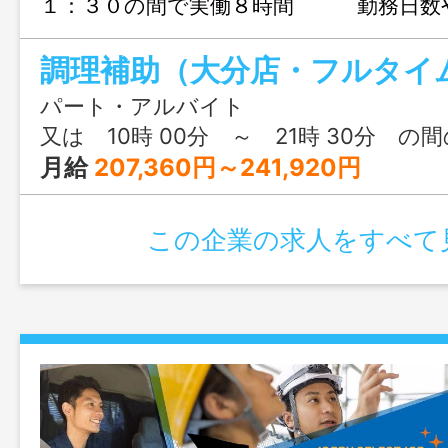
１：３０の間で実働８時間 勤務日数
はご相談ください。 ※入社３ヶ月後
円～ １７時以降は時給１２５０円
時給１２５０円～ ※未経験者もお気軽
パート・アルバイト
ください。 【変更範囲：変更なし】
又は 10時 00分 ～ 21時 30分 の
月給
207,360円～241,920円
この企業の求人をすべて