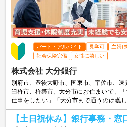
パート・アルバイト
見学可
主婦(
社会保険完備
女性に嬉しい
株式会社 大分銀行
別府市、豊後大野市、国東市、宇佐市、速
臼杵市、杵築市、大分市にお住まいで、「
仕事をしたい」「大分市まで通うのは難
の方へ。大分銀行では各エリアの支店に
自宅近くで長く安心して働けます。マイカ