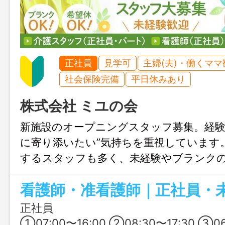
正社員
見学可
主婦(夫)・働くママ
社会保険完備
平日休みあり
株式会社 ミユの会
新施設のオープニングスタッフ募集。経験
に寄り添いたい”気持ちを重視しています。
するスタッフも多く、未経験やブランク
して長く働けます。介護・看護の実務は、
とつ段階を踏んで先輩と一緒に覚えてい
で、「自分にできそうか不安」という方
正社員
軽にご相談ください。
①07:00〜16:00 ②08:30〜17:30 ③06:30〜16:00 ④10:00〜19:00 