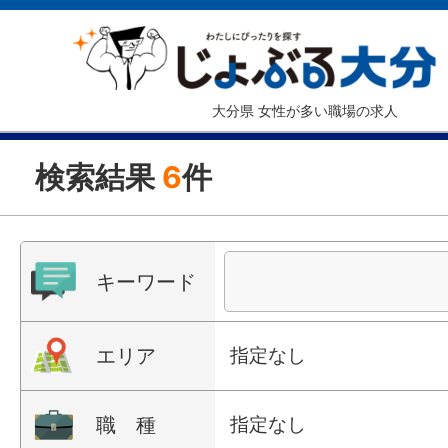
大分県 女性が多い職場の求人
検索結果
6
件
キーワード
エリア
指定なし
職 種
指定なし