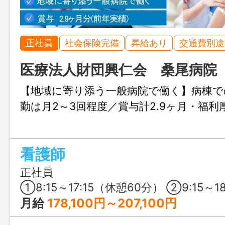
正社員
社会保険完備
昇給あり
交通費別途
医療法人財団興仁会 桑尾病院
【地域に寄り添う一般病院で働く】病棟で
勤は月2～3回程度／賞与計2.9ヶ月・福利
看護師
正社員
①8:15～17:15（休憩60分） ②9:15～18:15（休憩60分） ③16:30～9:0
月給
178,100円～207,100円