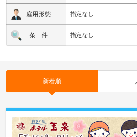
雇用形態
指定なし
条 件
指定なし
新着順