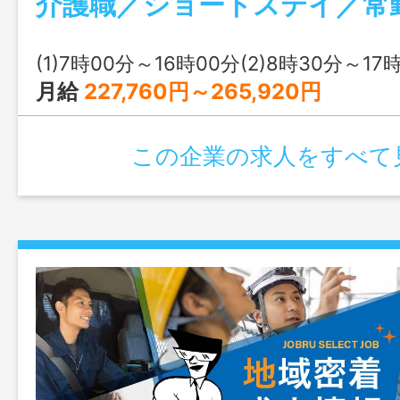
用報告など、簡単なＰＣ操作） ・機能訓
清掃、洗濯などの間接業務 ・食事の準備
出し ・送迎・添乗業務（基本は１対１送
(1)7時00分～16時00分(2)8時30分～17時30分(3)
す。） 定員：２０名 変更の範囲：会社
月給
227,760円～265,920円
この企業の求人をすべて