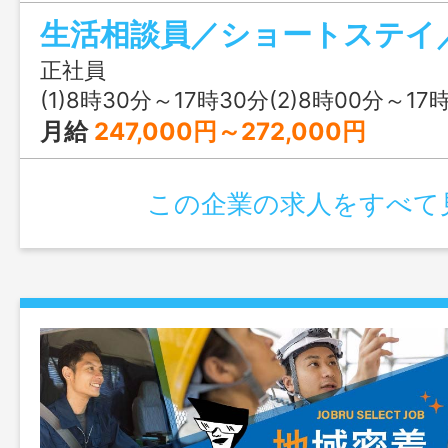
整及び相談業務 ・利用者および家族に対
ご利用契約の締結 ・ケアマネジャー、地
連絡・調整業務 ・介護サービス計画書
正社員
介護支援、病院、地域等への広報活動 ・
(1)8時30分～17時30分(2)8時00分～17時00分(3)
連絡・調整業務 ・お客様のご利用状況把
月給
247,000円～272,000円
般）など 定員：２０名 変更の範囲：会
この企業の求人をすべて