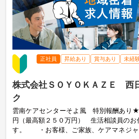
正社員
昇給あり
賞与あり
未経
株式会社ＳＯＹＯＫＡＺＥ 西
ク
雲南ケアセンターそよ風 特別報酬あり★
円（最高額２５０万円） 生活相談員のお
す。 ・お客様、ご家族、ケアマネジャ