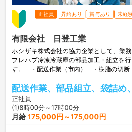
正社員
昇給あり
賞与あり
未経
有限会社 日登工業
ホシザキ株式会社の協力企業として、業務
プレハブ冷凍冷蔵庫の部品加工・組立を行
す。 ・配送作業（市内） ・樹脂の切断
付け作業 ＊運搬には４ｔ車を使用しま
配送作業、部品組立、袋詰め
はなかなか分かり難いと思います。是非
して頂きたいです。会社工場見学はいつ
正社員
す。 ・変更範囲：会社の定める業
(1)8時00分～17時00分
月給
175,000円～175,000円