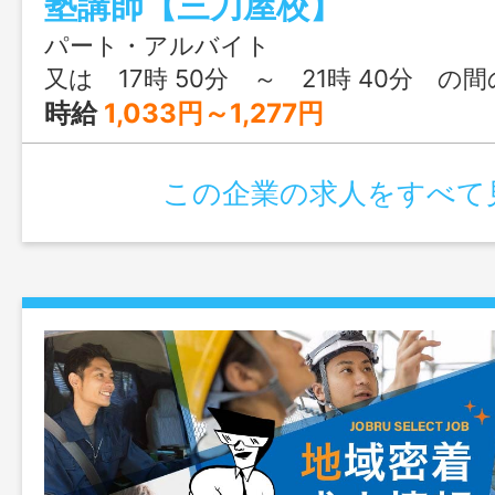
塾講師【三刀屋校】
も歓迎 ※春期（３／２０頃～４月初旬
／２０頃～８／３１頃）及び冬期講習（１
パート・アルバイト
月初旬）の期間は、就業時間１２時３０分
又は 17時 50分 ～ 21時 40分 の
の間で２～４ 時間程度勤務できる方 
時給
1,033円～1,277円
なし
この企業の求人をすべて