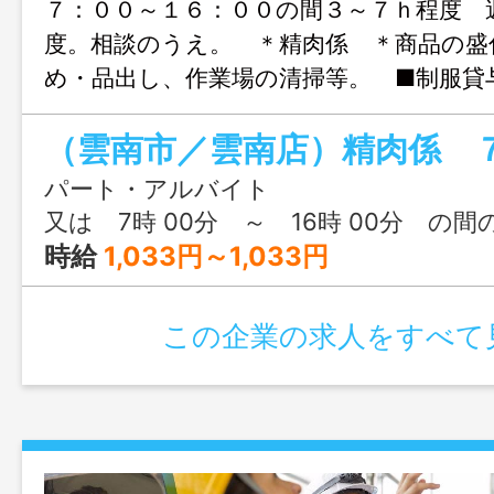
７：００～１６：００の間３～７ｈ程度 
度。相談のうえ。 ＊精肉係 ＊商品の盛
め・品出し、作業場の清掃等。 ■制服
■雇用期間…更新月（２月・８月）ごと
（フルタイムへの転換可／正規登用制度あ
中年～高齢者 年齢・性別問わず活躍
パート・アルバイト
【業務の変更範囲／配置換】本人希望・人
又は 7時 00分 ～ 16時 00分 の間
により、相談のうえ、他部門業務へ変更・
時給
1,033円～1,033円
場合あり。 （他部門とは…レジ・青果・
ロア・事務係など）
この企業の求人をすべて