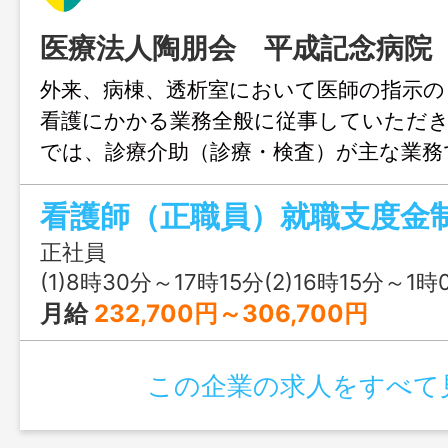
医療法人陶朋会 平成記念病院
外来、病棟、透析室において医師の指示の
看護にかかる業務全般に従事していただ
では、診療介助（診療・検査）が主な業
には救急患者様対応および病棟補助業務。
看護師（正職員）就職支度金
入院患者様の生活の援助、観察、医師の指
術後の観察管理や治療介助業務。 ・透析
正社員
備、開始、透析中のバイタル等のチェック
(1)8時30分～17時15分(2)16時15分～1時00分(3)
片付けなど、透析患者様の看護にかかる
月給
232,700円～306,700円
勤務１年後、２年目より育児・介護短時
変更範囲：変更なし
この企業の求人をすべて