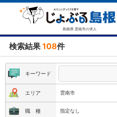
島根県 雲南市の求人
検索結果
108
件
キーワード
エリア
雲南市
職 種
指定なし