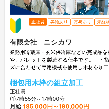
正社員
昇給あり
賞与あり
未経
有限会社 ニシカワ
業務用冷蔵庫・玄米保冷庫などの完成品を
や、パレットを製造する仕事です。 ・
ズに合わせて専用機械を使用し木材を加工
機で木枠を組立作成 ・工場内、廃材の
梱包用木枠の組立加工
中型免許・フォークリフト免許をお持ちの
ｔ幌車）をお願いする場合があります。
正社員
会社の定める業務
(1)7時55分～17時00分
月給
185,000円～190,000円