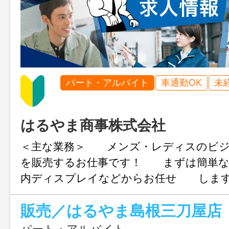
パート・アルバイト
車通勤OK
未
はるやま商事株式会社
＜主な業務＞ メンズ・レディスのビジ
を販売するお仕事です！ まずは簡単な
内ディスプレイなどからお任せ しま
ーツの販売をお任せすることはございま
販売／はるやま島根三刀屋店
ご安心ください♪ 在籍スタッフのほと
らのスタートです！！ 充実した教育制