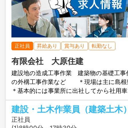
正社員
昇給あり
賞与あり
転勤なし
有限会社 大原住建
建設地の造成工事作業 建築物の基礎工事
の外構工事作業など ＊現場は主に島
＊基本的には事業所に出社してから社用車
ます。 ＊社用車（ダンプやトラックな
建設・土木作業員（建築土木
していただく場合があります。 ・変更
し
正社員
(1)8時00分～17時30分