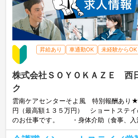
昇給あり
車通勤OK
未経験からOK
株式会社ＳＯＹＯＫＡＺＥ 西
ク
雲南ケアセンターそよ風 特別報酬あり★
円（最高額１３５万円） ショートステイ
のお仕事です。 ・身体介助（食事、入
など） ・就寝介助・起床介助 ・介護記