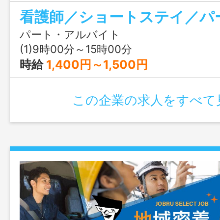
ど） ・つめ切り、ガーゼ交換等の処置 
ンシュリン・胃ろう・ストマなど） ・
（ご利用報告等※記録はタブレット入力）
パート・アルバイト
務 ・お客様のご利用の状況把握（介護業
(1)9時00分～15時00分
迎時添乗あり（状況により送迎業務あり）
時給
1,400円～1,500円
名 変更の範囲：会社の定める業務
この企業の求人をすべて