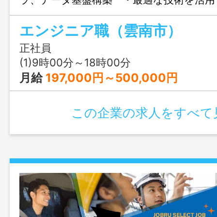
善 ・全社的なＡＩ活用フローの構築、推
エンジニア職（雲南市）
を解決するための新しい仕組みの考案、
成長したい方、 クリエイティブな仕事
正社員
お待ちしております ［業務変更：なし
(1)9時00分～18時00分
月給
197,000円～500,000円
この企業の求人をすべて