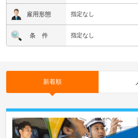
雇用形態
指定なし
条 件
指定なし
新着順