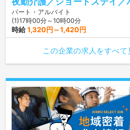
す。 ・食事、排泄介助などの身体介助
記入 ・フロア、居室の清掃 定員：２
パート・アルバイト
囲：会社の定める業務
(1)17時00分～10時00分
時給
1,320円～1,420円
この企業の求人をすべて