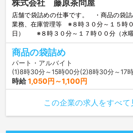
株式会社 藤原茶問屋
店舗で袋詰めの仕事です。 ・商品の袋詰
業務、在庫管理等 ※８時３０分～１５時
日） ※８時３０分～１７時００分（水
週３日の勤務。 ＊倉庫への荷物の運搬
商品の袋詰め
（ＡＴ車）を使用していただく場合があ
更範囲：変更なし
パート・アルバイト
(1)8時30分～15時00分(2)8時30分～17
時給
1,050円～1,100円
この企業の求人をすべて