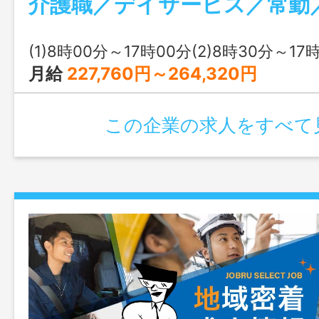
作） ・機能訓練補助業務 ・レクリエー
実施 ・清掃、洗濯などの間接業務 ・食
とおやつ出し ・送迎・添乗（運転業務あ
(1)8時00分～17時00分(2)8時30分～17時30分(3)
７名 変更の範囲：会社の定める業務
月給
227,760円～264,320円
この企業の求人をすべて