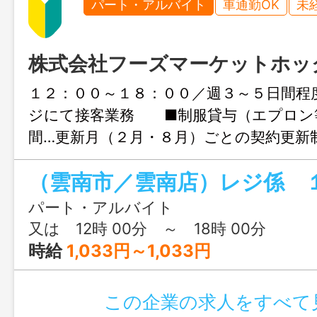
パート・アルバイト
車通勤OK
未
株式会社フーズマーケットホッ
１２：００～１８：００／週３～５日間程
ジにて接客業務 ■制服貸与（エプロン
間…更新月（２月・８月）ごとの契約更新
イムへの転換可／正規登用制度あり） ■
齢者 年齢・性別問わず活躍されていま
ご相談お待ちしております！ 【業務の
パート・アルバイト
換】本人希望・人員状況・適性等により、
又は 12時 00分 ～ 18時 00分
部門業務へ変更・配置換えとなる場合あり
時給
1,033円～1,033円
は…レジ・青果・鮮魚・精肉・フロア・事
この企業の求人をすべて