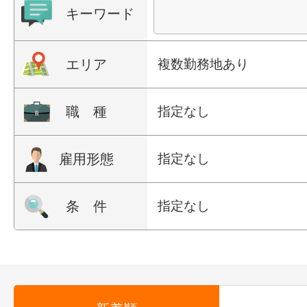
キーワード
エリア
複数勤務地あり
職 種
指定なし
雇用形態
指定なし
条 件
指定なし