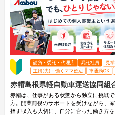
請負・委託・代理店
嘱託社員
見学
主婦(夫)・働くママ歓迎
車通勤OK
赤帽島根県軽自動車運送協同組
赤帽は、仕事がある状態から独立に挑戦
方。開業前後のサポートを受けながら、家
指す収入も大切に、自分に合った働き方を