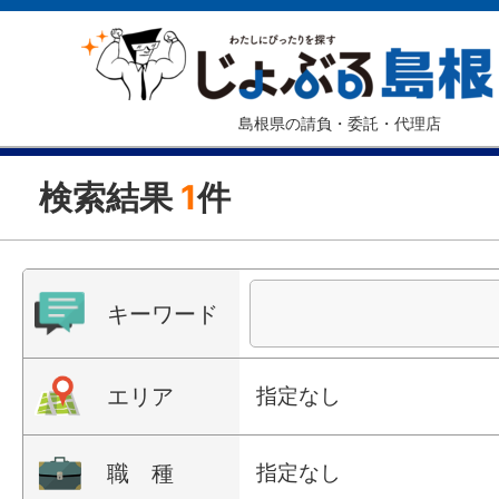
島根県の請負・委託・代理店
検索結果
1
件
キーワード
エリア
指定なし
職 種
指定なし