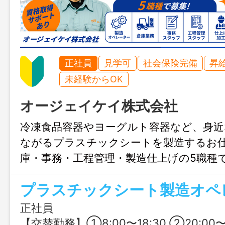
正社員
見学可
社会保険完備
昇
未経験からOK
オージェイケイ株式会社
冷凍食品容器やヨーグルト容器など、身近
ながるプラスチックシートを製造するお
庫・事務・工程管理・製造仕上げの5職種
でも少しずつ成長できる環境です。
プラスチックシート製造オペ
正社員
【交替勤務】①8:00〜18:30 ②20:00〜翌6:30 ※1年単位の変形労働時間制