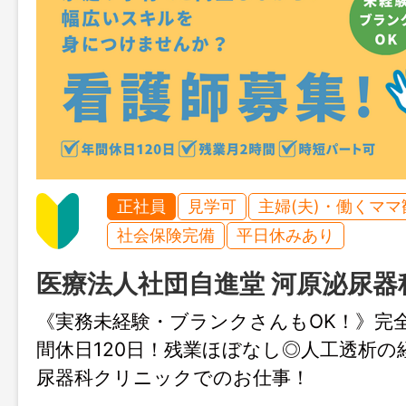
正社員
見学可
主婦(夫)・働くママ
社会保険完備
平日休みあり
医療法人社団自進堂 河原泌尿器
《実務未経験・ブランクさんもOK！》完
間休日120日！残業ほぼなし◎人工透析の
尿器科クリニックでのお仕事！