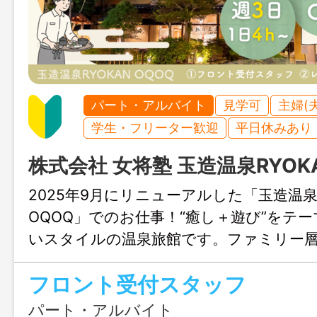
パート・アルバイト
見学可
主婦(
学生・フリーター歓迎
平日休みあり
株式会社 女将塾 玉造温泉RYOKA
2025年9月にリニューアルした「玉造温泉R
OQOQ」でのお仕事！“癒し＋遊び”をテ
いスタイルの温泉旅館です。ファミリー
のお客様が訪れており、明るくにぎやか
フロント受付スタッフ
働けます◎即日勤務も可能なので、「す
う方にもピッタリです！
パート・アルバイト