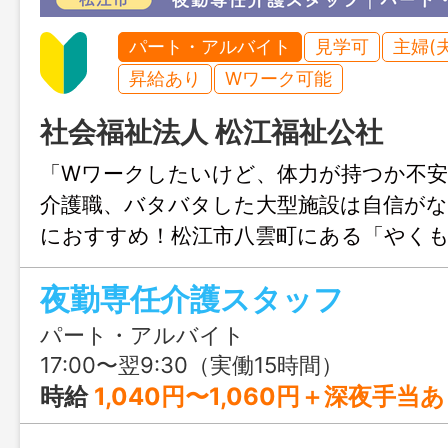
パート・アルバイト
見学可
主婦(
昇給あり
Wワーク可能
社会福祉法人 松江福祉公社
「Wワークしたいけど、体力が持つか不
介護職、バタバタした大型施設は自信がな
におすすめ！松江市八雲町にある「やく
夜勤専任の介護スタッフ募集！勤務は【週
夜勤専任介護スタッフ
お元気な利用者様が中心＆定員25名の小
夜勤デビューやブランクのある方も安心
パート・アルバイト
きます。
17:00〜翌9:30（実働15時間）
時給
1,040円〜1,060円＋深夜手当あり ※介護福祉士の資格をお持ち