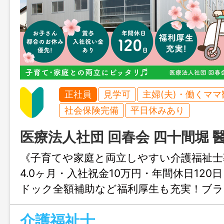
正社員
見学可
主婦(夫)・働くママ
社会保険完備
平日休みあり
医療法人社団 回春会 四十間堀 醫 
《子育てや家庭と両立しやすい介護福祉士
4.0ヶ月・入社祝金10万円・年間休日120
ドック全額補助など福利厚生も充実！ブ
もしっかり支えます。
介護福祉士