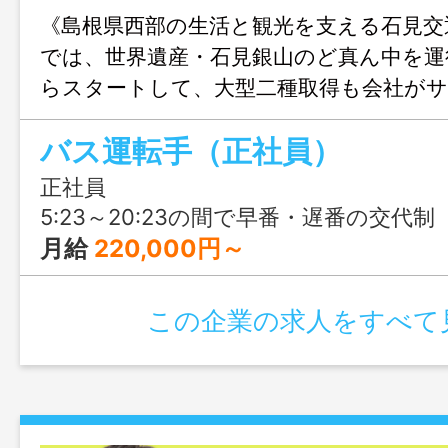
《島根県西部の生活と観光を支える石見交
では、世界遺産・石見銀山のど真ん中を運
らスタートして、大型二種取得も会社が
運転だけでなく、整備や管理など多彩な
バス運転手（正社員）
用意。休憩は自由に取得でき、有給消化率
や子育て世代も安心して働けます。
正社員
5:23～20:23の間で早番・遅番の交代制（実働7時間23
月給
220,000円～
この企業の求人をすべて