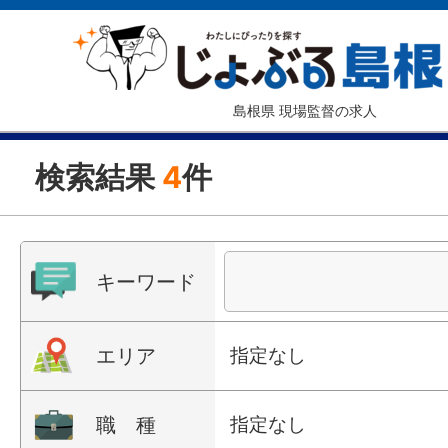
島根県 現場監督の求人
検索結果
4
件
キーワード
エリア
指定なし
職 種
指定なし