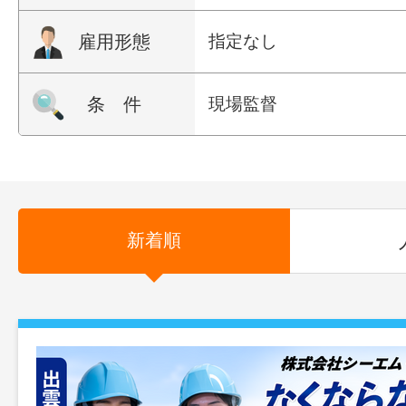
雇用形態
指定なし
条 件
現場監督
新着順