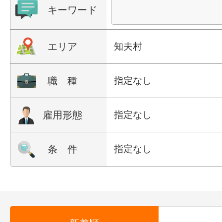
キーワード
エリア
知夫村
職 種
指定なし
雇用形態
指定なし
条 件
指定なし