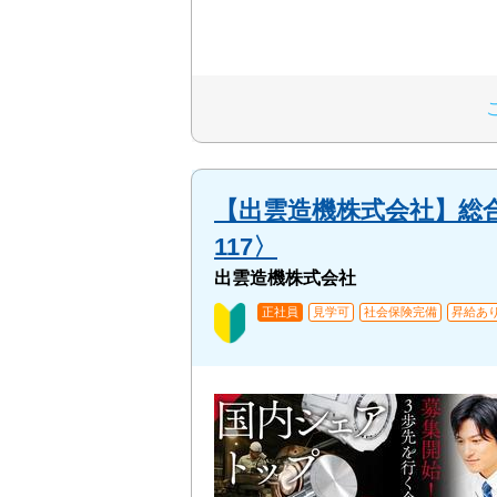
【出雲造機株式会社】総
117〉
出雲造機株式会社
正社員
見学可
社会保険完備
昇給あ