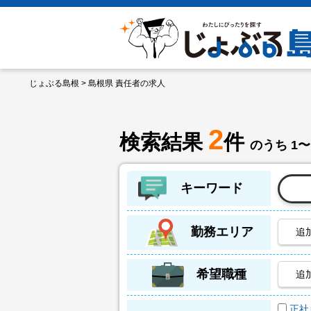
じょぶる島根
> 島根県 責任者の求人
2
検索結果
件
のうち 1〜
キーワード
勤務エリア
追
希望職種
追
正社