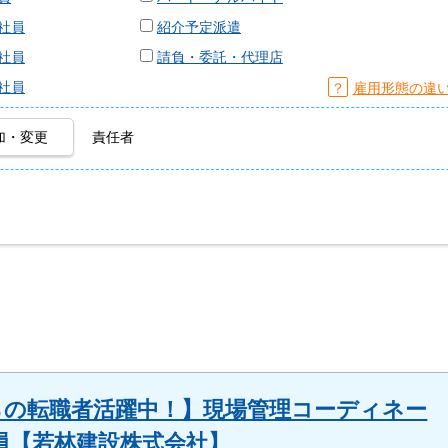
社員
紹介予定派遣
社員
請負・委託・代理店
社員
？
雇用形態の違
加・変更
責任者
らの転職者活躍中！】現場管理コーディネー
員【若林建設株式会社】