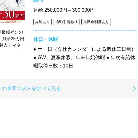
給与
月給
250,000円～300,000円
昇給あり
通勤手当あり
退職金制度あり
課長候補）の
、月給25万円
休日・休暇
魅力！マネ
● 土・日（会社カレンダーによる週休二日制）
● GW、夏季休暇、年末年始休暇 ● 年次有給休
暇取得日数：10日
この企業の求人をすべて見る