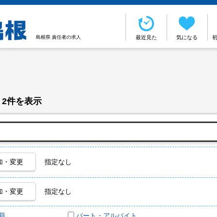
島根県 責任者の求人
最近見た
気になる
 2件を表示
加・変更
指定なし
加・変更
指定なし
員
パート・アルバイト