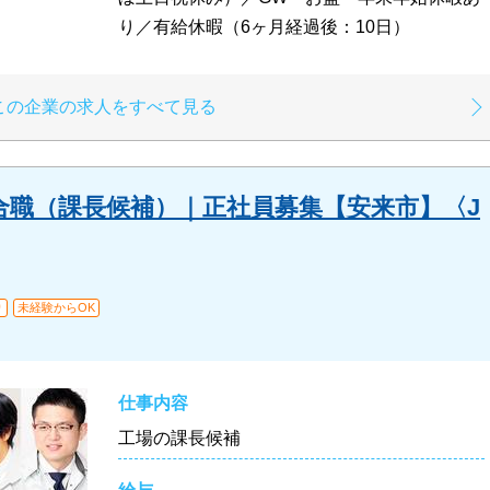
り／有給休暇（6ヶ月経過後：10日）
この企業の求人をすべて見る
合職（課長候補）｜正社員募集【安来市】〈J
り
未経験からOK
仕事内容
工場の課長候補