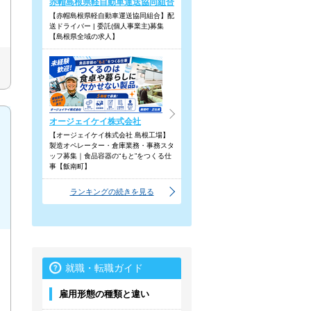
赤帽島根県軽自動車運送協同組合
【赤帽島根県軽自動車運送協同組合】配
送ドライバー | 委託(個人事業主)募集
【島根県全域の求人】
オージェイケイ株式会社
【オージェイケイ株式会社 島根工場】
製造オペレーター・倉庫業務・事務スタ
ッフ募集｜食品容器の“もと”をつくる仕
事【飯南町】
ランキングの続きを見る
就職・転職ガイド
雇用形態の種類と違い