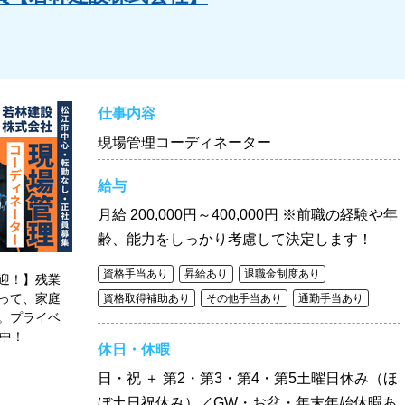
仕事内容
現場管理コーディネーター
給与
月給
200,000円～400,000円 ※前職の経験や年
齢、能力をしっかり考慮して決定します！
資格手当あり
昇給あり
退職金制度あり
迎！】残業
って、家庭
資格取得補助あり
その他手当あり
通勤手当あり
。プライベ
躍中！
休日・休暇
日・祝 ＋ 第2・第3・第4・第5土曜日休み（ほ
ぼ土日祝休み）／GW・お盆・年末年始休暇あ