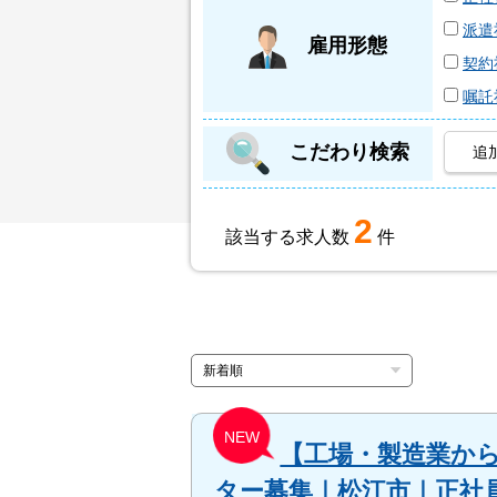
派遣
雇用形態
契約
嘱託
こだわり検索
追
2
該当する求人数
件
NEW
【工場・製造業か
ター募集｜松江市｜正社