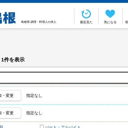
島根県 調理・料理人の求人
最近見た
気になる
 1件を表示
加・変更
指定なし
加・変更
指定なし
員
パート・アルバイト