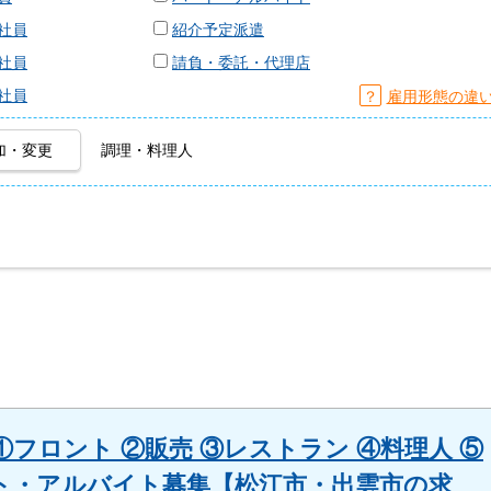
社員
紹介予定派遣
社員
請負・委託・代理店
社員
？
雇用形態の違
加・変更
調理・料理人
フロント ②販売 ③レストラン ④料理人 ⑤
ト・アルバイト募集【松江市・出雲市の求