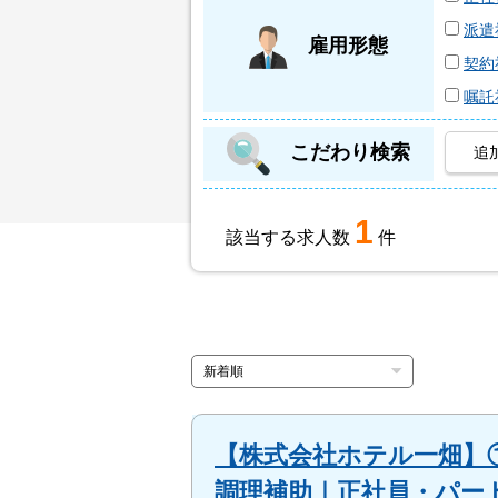
派遣
雇用形態
契約
嘱託
こだわり検索
追
1
該当する求人数
件
【株式会社ホテル一畑】①
調理補助｜正社員・パー