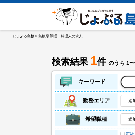
じょぶる島根
> 島根県 調理・料理人の求人
1
検索結果
件
のうち 1〜
キーワード
勤務エリア
追
希望職種
追
正社