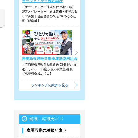
オージェイケイ株式会社
【オージェイケイ株式会社 島根工場】
製造オペレーター・倉庫業務・事務スタ
ッフ募集｜食品容器の“もと”をつくる仕
事【飯南町】
赤帽島根県軽自動車運送協同組合
【赤帽島根県軽自動車運送協同組合】配
送ドライバー | 委託(個人事業主)募集
【島根県全域の求人】
ランキングの続きを見る
就職・転職ガイド
雇用形態の種類と違い