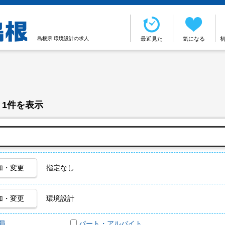
島根県 環境設計の求人
最近見た
気になる
 1件を表示
加・変更
指定なし
加・変更
環境設計
員
パート・アルバイト