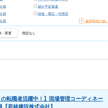
社員
紹介予定派遣
社員
請負・委託・代理店
社員
？
雇用形態の違
加・変更
指定なし
らの転職者活躍中！】現場管理コーディネー
員【若林建設株式会社】