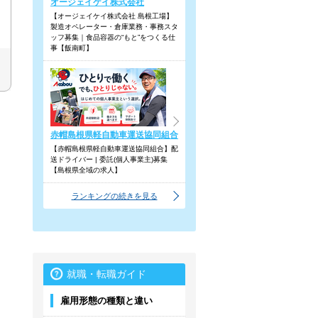
オージェイケイ株式会社
【オージェイケイ株式会社 島根工場】
製造オペレーター・倉庫業務・事務スタ
ッフ募集｜食品容器の“もと”をつくる仕
事【飯南町】
赤帽島根県軽自動車運送協同組合
【赤帽島根県軽自動車運送協同組合】配
送ドライバー | 委託(個人事業主)募集
【島根県全域の求人】
ランキングの続きを見る
就職・転職ガイド
雇用形態の種類と違い