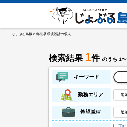
じょぶる島根
> 島根県 環境設計の求人
1
検索結果
件
のうち 1〜
キーワード
勤務エリア
追
希望職種
追
正社