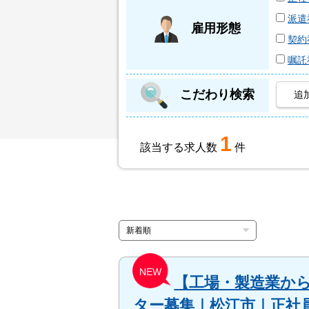
派遣
雇用形態
契約
嘱託
こだわり検索
追
1
該当する求人数
件
NEW
【工場・製造業か
ター募集｜松江市｜正社