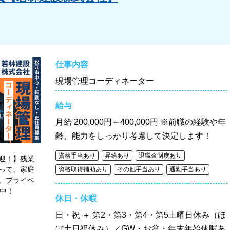
仕事内容
現場管理コーディネーター
給与
月給
200,000円～400,000円 ※前職の経験や年
齢、能力をしっかり考慮して決定します！
資格手当あり
昇給あり
退職金制度あり
迎！】残業
って、家庭
資格取得補助あり
その他手当あり
通勤手当あり
。プライベ
躍中！
休日・休暇
日・祝 ＋ 第2・第3・第4・第5土曜日休み（ほ
ぼ土日祝休み）／GW・お盆・年末年始休暇あ