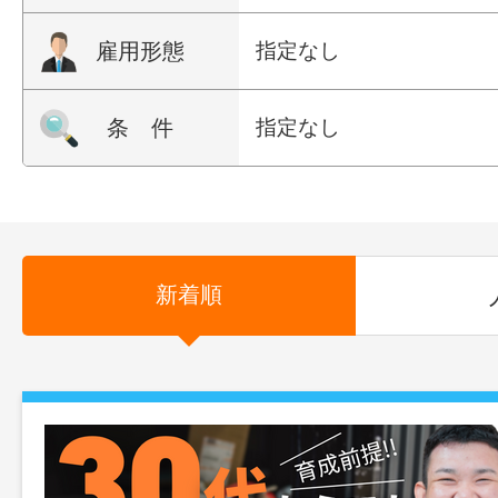
雇用形態
指定なし
条 件
指定なし
新着順