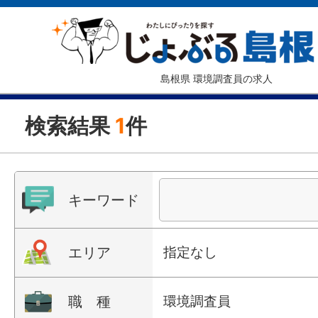
島根県 環境調査員の求人
検索結果
1
件
キーワード
エリア
指定なし
職 種
環境調査員