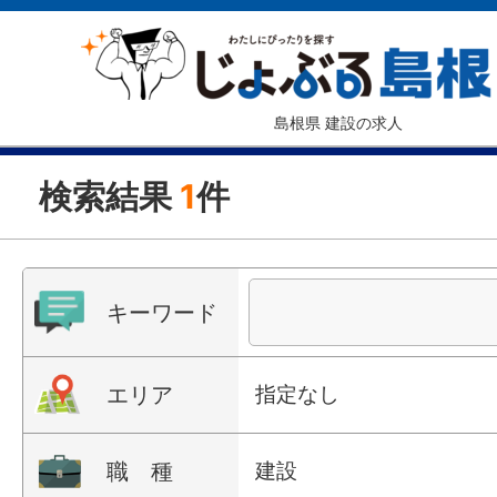
島根県 建設の求人
検索結果
1
件
キーワード
エリア
指定なし
職 種
建設