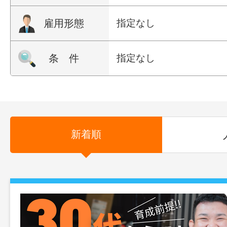
雇用形態
指定なし
条 件
指定なし
新着順