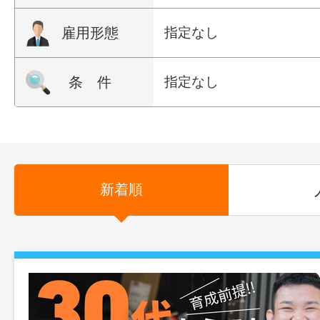
雇用形態
指定なし
条 件
指定なし
新着順