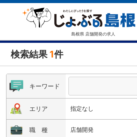
島根県 店舗開発の求人
検索結果
1
件
キーワード
エリア
指定なし
職 種
店舗開発