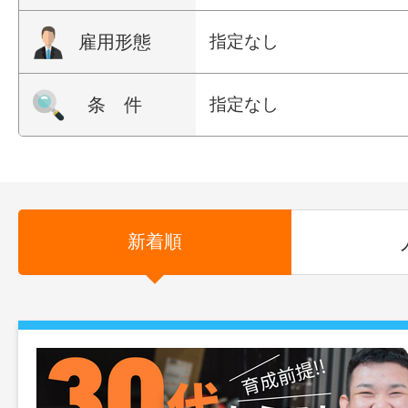
雇用形態
指定なし
条 件
指定なし
新着順