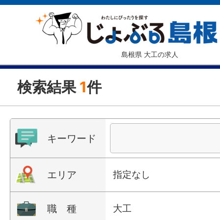
島根県 大工の求人
検索結果
1
件
キーワード
エリア
指定なし
職 種
大工