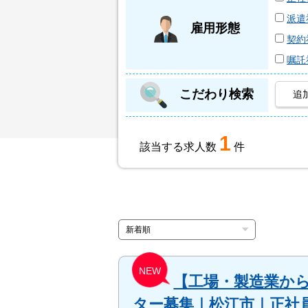
派遣
雇用形態
契約
嘱託
こだわり検索
追
1
該当する求人数
件
NEW
【工場・製造業か
ター募集｜松江市｜正社