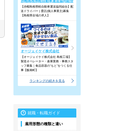
赤帽島根県軽自動車運送協同組合
【赤帽島根県軽自動車運送協同組合】配
送ドライバー | 委託(個人事業主)募集
【島根県全域の求人】
オージェイケイ株式会社
【オージェイケイ株式会社 島根工場】
製造オペレーター・倉庫業務・事務スタ
ッフ募集｜食品容器の“もと”をつくる仕
事【飯南町】
ランキングの続きを見る
就職・転職ガイド
雇用形態の種類と違い