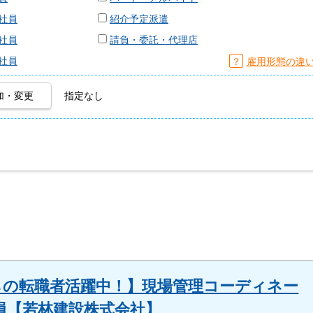
社員
紹介予定派遣
社員
請負・委託・代理店
社員
？
雇用形態の違
加・変更
指定なし
らの転職者活躍中！】現場管理コーディネー
員【若林建設株式会社】