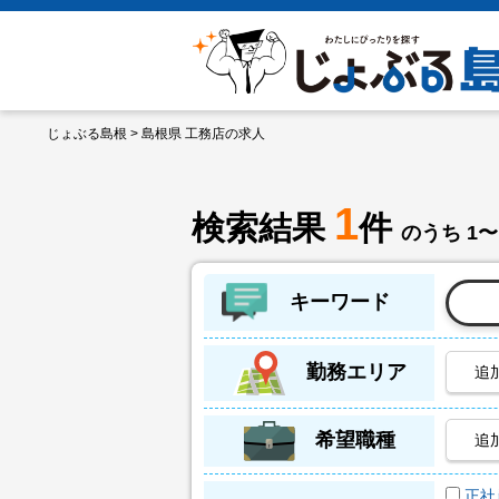
じょぶる島根
> 島根県 工務店の求人
1
検索結果
件
のうち 1〜
キーワード
勤務エリア
追
希望職種
追
正社