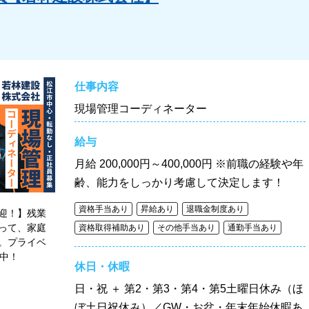
仕事内容
現場管理コーディネーター
給与
月給
200,000円～400,000円 ※前職の経験や年
齢、能力をしっかり考慮して決定します！
資格手当あり
昇給あり
退職金制度あり
迎！】残業
って、家庭
資格取得補助あり
その他手当あり
通勤手当あり
。プライベ
躍中！
休日・休暇
日・祝 ＋ 第2・第3・第4・第5土曜日休み（ほ
ぼ土日祝休み）／GW・お盆・年末年始休暇あ