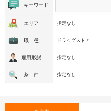
キーワード
エリア
指定なし
職 種
ドラッグストア
雇用形態
指定なし
条 件
指定なし