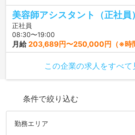
個別指導の充実した教育体制あり。幅広い
美容師アシスタント（正社員
け、将来活躍できる美容師を目指そう！
正社員
08:30〜19:00
月給
203,689円〜250,000円（※時間外手当17,589円～29,800円を含む） ＜内訳＞ ・基本給：186,100円～220
この企業の求人をすべて
条件で絞り込む
勤務エリア