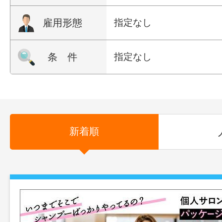
雇用形態
指定なし
条 件
指定なし
新着順