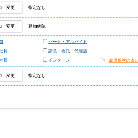
加・変更
指定なし
加・変更
動物病院
員
パート・アルバイト
社員
請負・委託・代理店
社員
インターン
？
雇用形態の違
加・変更
指定なし