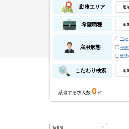
勤務エリア
追
希望職種
追
正社
雇用形態
契約
派遣
こだわり検索
追
0
該当する求人数
件