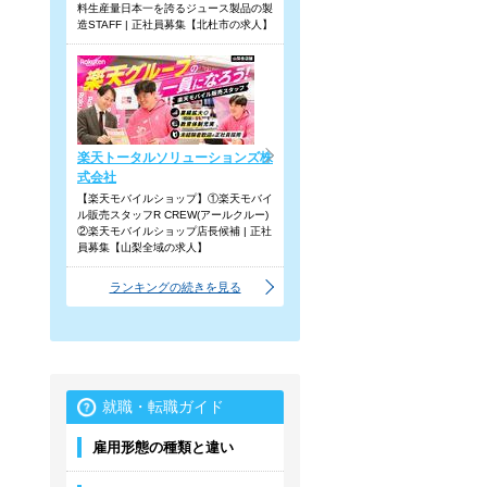
料生産量日本一を誇るジュース製品の製
造STAFF | 正社員募集【北杜市の求人】
楽天トータルソリューションズ株
式会社
【楽天モバイルショップ】①楽天モバイ
ル販売スタッフR CREW(アールクルー)
②楽天モバイルショップ店長候補 | 正社
員募集【山梨全域の求人】
ランキングの続きを見る
就職・転職ガイド
雇用形態の種類と違い