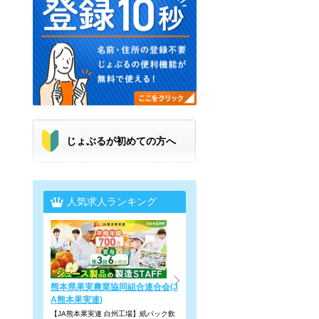
じょぶるが初めての方へ
人気求人ランキング
熊本県果実農業協同組合連合会(J
A熊本果実連)
【JA熊本果実連 白州工場】紙パック飲