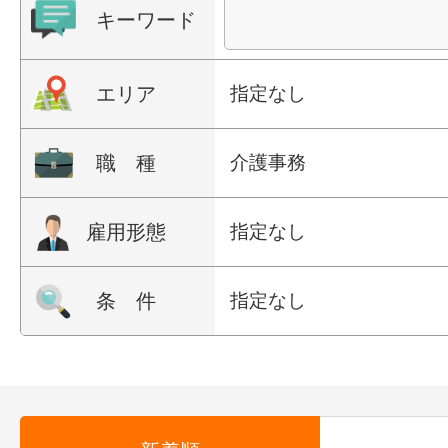
キーワード
エリア
指定なし
職 種
介護事務
雇用形態
指定なし
条 件
指定なし