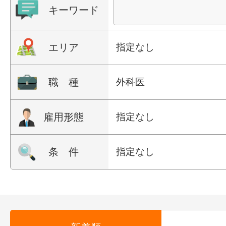
キーワード
エリア
指定なし
職 種
外科医
雇用形態
指定なし
条 件
指定なし