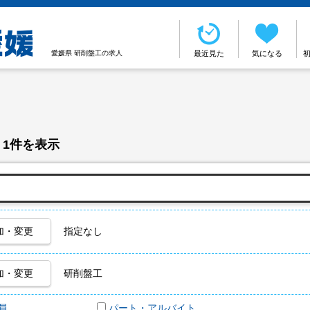
愛媛県 研削盤工の求人
最近見た
気になる
 1件を表示
加・変更
指定なし
加・変更
研削盤工
員
パート・アルバイト