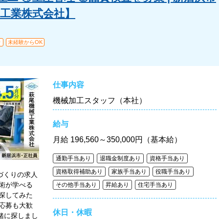
械工業株式会社】
り
未経験からOK
仕事内容
機械加工スタッフ（本社）
給与
月給
196,560～350,000円（基本給）
通勤手当あり
退職金制度あり
資格手当あり
資格取得補助あり
家族手当あり
役職手当あり
づくりの求人
術が学べる
その他手当あり
昇給あり
住宅手当あり
探してみた
応募も大歓
休日・休暇
緒に探しまし