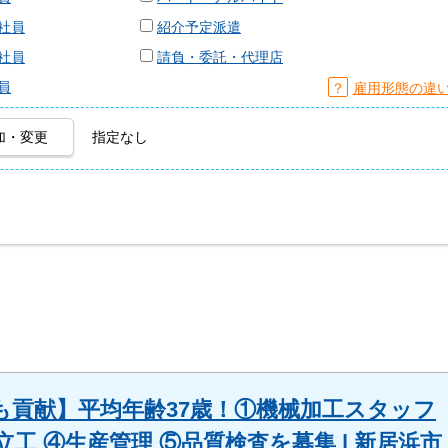
社員
紹介予定派遣
社員
請負・委託・代理店
員
？
雇用形態の違
加・変更
指定なし
も貢献】平均年齢37歳！①機械加工スタッフ
工 ④生産管理 ⑤品質検査を募集 | 新居浜市