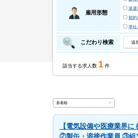
派遣
雇用形態
契約
準社
こだわり検索
追
1
該当する求人数
件
【電気設備や医療業界に
②製缶・溶接作業員 ③組立