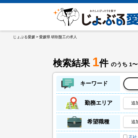
じょぶる愛媛
> 愛媛県 研削盤工の求人
1
検索結果
件
のうち 1〜
キーワード
勤務エリア
追
希望職種
追
正社