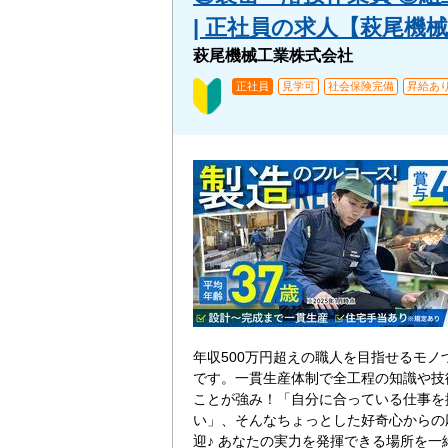
| 正社員の求人【萩尾機
萩尾機械工業株式会社
正社員
見学可
社会保険完備
昇給あ
年収500万円超えの職人を目指せるモノ
です。一貫生産体制で全工程の知識や技
ことが強み！「自分に合っている仕事を
い」、そんなちょっとした好奇心からの
迎♪ あなたの実力を発揮できる場所を一