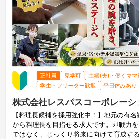
正社員
見学可
主婦(夫)・働くママ
学生・フリーター歓迎
平日休みあり
株式会社レスパスコーポレーシ
【料理長候補を採用強化中！】地元の有名
から料理長を目指せる求人です。即戦力を
ではなく、じっくり将来に向けて育成す