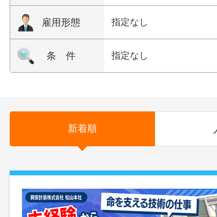
雇用形態
指定なし
条 件
指定なし
新着順