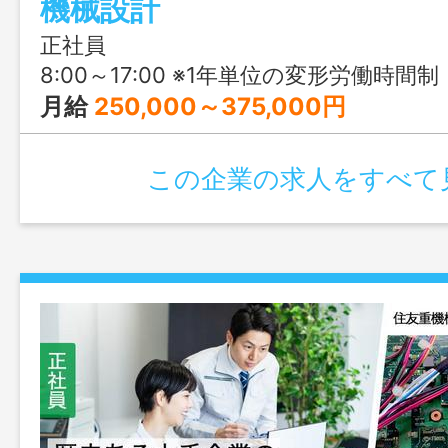
機械設計
で、将来安泰のスキルが身に付きます◎
届けしているため、業績も好調！見学希
正社員
ぞ♪
8:00～17:00 ※1年単位の変形労働時間制
月給
250,000～375,000円
この企業の求人をすべて