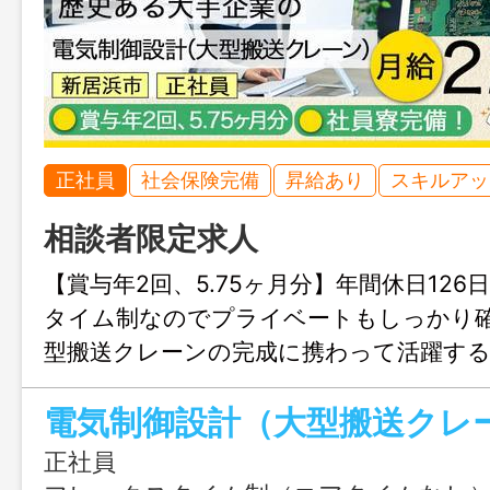
正社員
社会保険完備
昇給あり
スキルアッ
相談者限定求人
【賞与年2回、5.75ヶ月分】年間休日12
タイム制なのでプライベートもしっかり確
型搬送クレーンの完成に携わって活躍す
せんか？
電気制御設計（大型搬送クレ
正社員