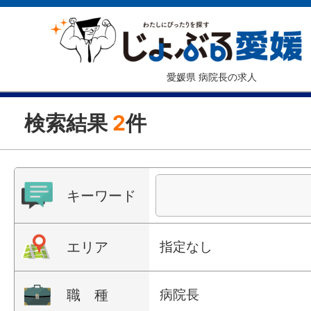
愛媛県 病院長の求人
検索結果
2
件
キーワード
エリア
指定なし
職 種
病院長