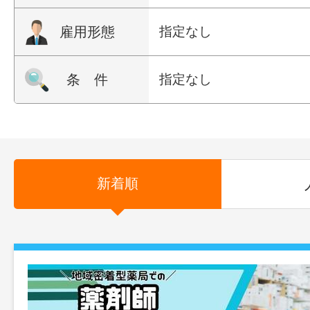
雇用形態
指定なし
条 件
指定なし
新着順