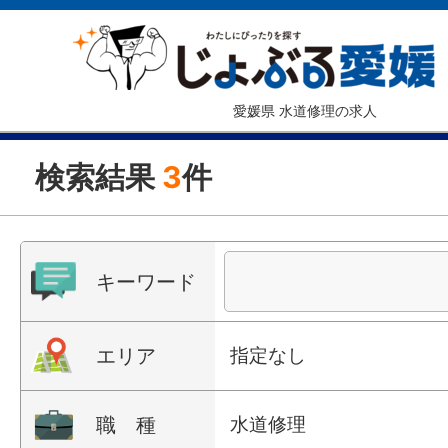
愛媛県 水道修理の求人
検索結果
3
件
キーワード
エリア
指定なし
職 種
水道修理