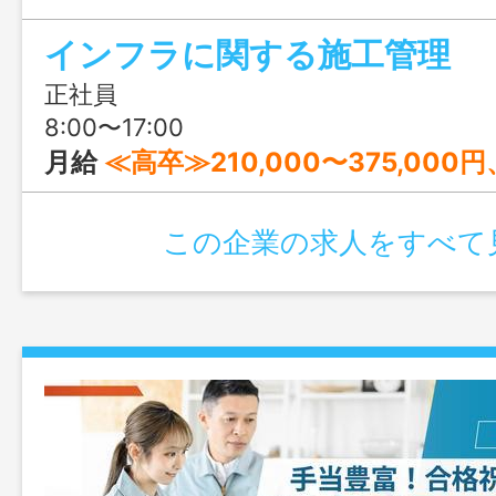
資格手当がもらえます！知識を身につけ
インフラに関する施工管理
設計を描いてみませんか？
正社員
8:00〜17:00
月給
≪高卒≫210,000〜375,000円、≪大卒≫230,000〜470,0
この企業の求人をすべて