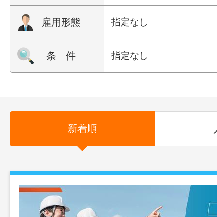
雇用形態
指定なし
条 件
指定なし
新着順