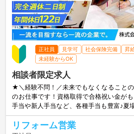
正社員
見学可
社会保険完備
昇
未経験からOK
相談者限定求人
★＼経験不問！／未来でもなくなること
のお仕事です！資格取得で合格祝い金がも
手当や新人手当など、各種手当も豊富♪夏
支給があるので快適に働けます！一緒に
リフォーム営業
を支えていきませんか？