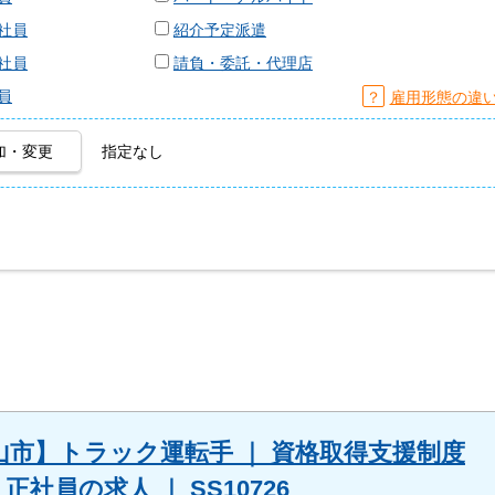
社員
紹介予定派遣
社員
請負・委託・代理店
員
？
雇用形態の違
加・変更
指定なし
市】トラック運転手 ｜ 資格取得支援制度
 正社員の求人 ｜ SS10726