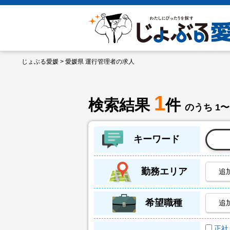
じょぶる愛媛
> 愛媛県 運行管理者の求人
1
検索結果
件
のうち 1〜
キーワード
勤務エリア
追
希望職種
追
正社