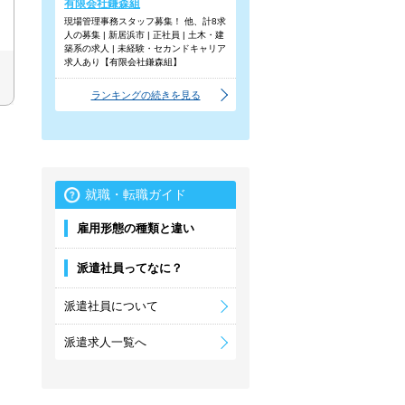
有限会社鎌森組
現場管理事務スタッフ募集！ 他、計8求
人の募集 | 新居浜市 | 正社員 | 土木・建
築系の求人 | 未経験・セカンドキャリア
求人あり【有限会社鎌森組】
ランキングの続きを見る
就職・転職ガイド
雇用形態の種類と違い
派遣社員ってなに？
派遣社員について
派遣求人一覧へ