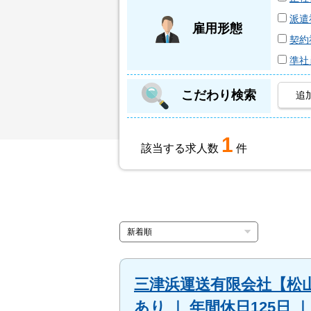
派遣
雇用形態
契約
準社
こだわり検索
追
1
該当する求人数
件
三津浜運送有限会社【松山
あり ｜ 年間休日125日 ｜