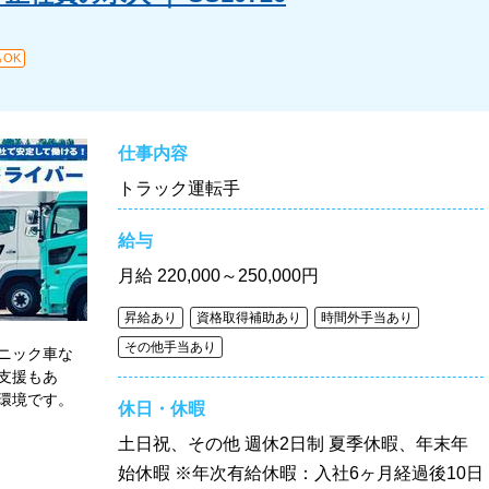
OK
仕事内容
トラック運転手
給与
月給
220,000～250,000円
昇給あり
資格取得補助あり
時間外手当あり
その他手当あり
ユニック車な
支援もあ
環境です。
休日・休暇
。
土日祝、その他 週休2日制 夏季休暇、年末年
始休暇 ※年次有給休暇：入社6ヶ月経過後10日