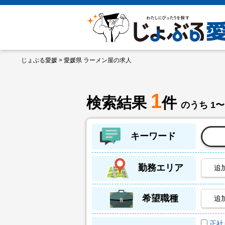
じょぶる愛媛
> 愛媛県 ラーメン屋の求人
1
検索結果
件
のうち 1〜
キーワード
勤務エリア
追
希望職種
追
正社