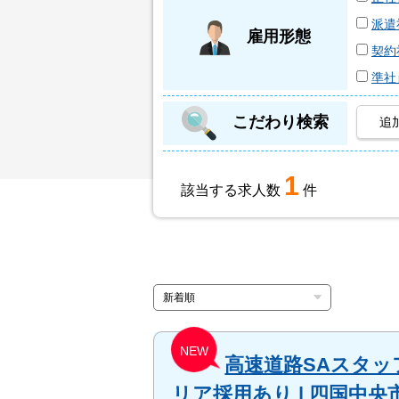
派遣
雇用形態
契約
準社
こだわり検索
追
1
該当する求人数
件
NEW
高速道路SAスタッフ
リア採用あり | 四国中