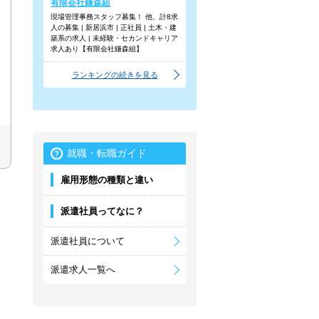
有限会社鎌森組
現場管理事務スタッフ募集！ 他、計8求
人の募集 | 新居浜市 | 正社員 | 土木・建
築系の求人 | 未経験・セカンドキャリア
求人あり【有限会社鎌森組】
ランキングの続きを見る
就職・転職ガイド
雇用形態の種類と違い
派遣社員ってなに？
派遣社員について
派遣求人一覧へ