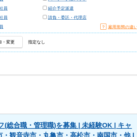
社員
紹介予定派遣
社員
請負・委託・代理店
員
？
雇用形態の違
加・変更
指定なし
(総合職・管理職)を募集 | 未経験OK | キャ
央市・観音寺市・丸亀市・高松市・南国市・他 |