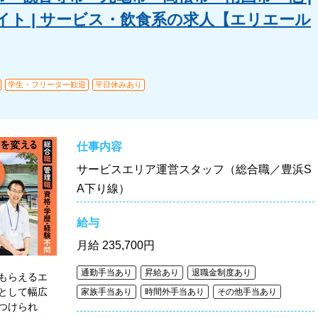
ト | サービス・飲食系の求人【エリエール
学生・フリーター歓迎
平日休みあり
仕事内容
サービスエリア運営スタッフ（総合職／豊浜S
A下り線）
給与
月給
235,700円
通勤手当あり
昇給あり
退職金制度あり
もらえるエ
として幅広
家族手当あり
時間外手当あり
その他手当あり
つけられ