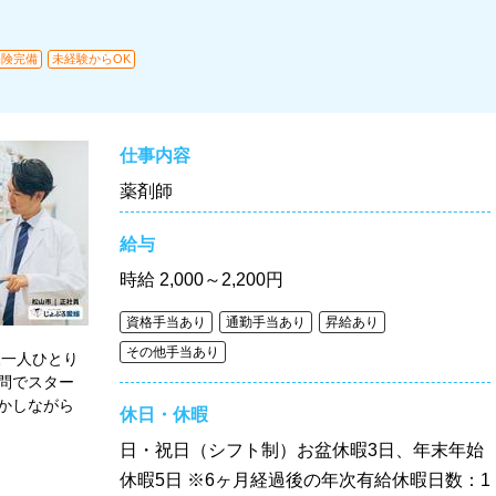
保険完備
未経験からOK
仕事内容
薬剤師
給与
時給
2,000～2,200円
資格手当あり
通勤手当あり
昇給あり
その他手当あり
様一人ひとり
問でスター
かしながら
休日・休暇
日・祝日（シフト制）お盆休暇3日、年末年始
休暇5日 ※6ヶ月経過後の年次有給休暇日数：1