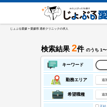
じょぶる愛媛
> 愛媛県 透析クリニックの求人
2
検索結果
件
のうち 1〜
キーワード
勤務エリア
追
希望職種
追
正社