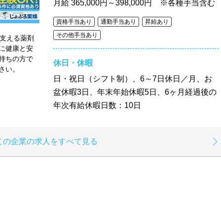
月給
365,000円～398,000円 ※各種手当含む
資格手当あり
通勤手当あり
昇給あり
その他手当あり
を支える薬剤
に健康と安
持ちの方で
休日・休暇
さい。
日・祝日（シフト制）、6～7日休日／月、お
盆休暇3日、年末年始休暇5日、6ヶ月経過後の
年次有給休暇日数：10日
この企業の求人をすべて見る