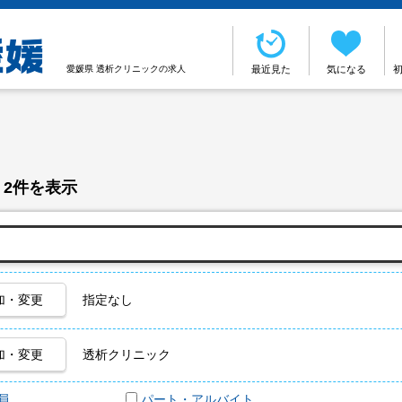
愛媛県 透析クリニックの求人
最近見た
気になる
 2件を表示
加・変更
指定なし
加・変更
透析クリニック
員
パート・アルバイト