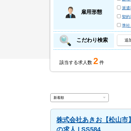
派遣
雇用形態
契約
準社
こだわり検索
追
2
該当する求人数
件
株式会社あきお【松山市】薬剤師
の求人 | SS584