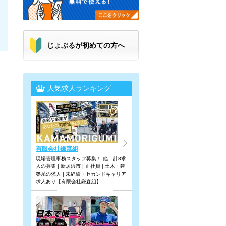
じょぶるが初めての方へ
人気求人ランキング
有限会社鎌森組
現場管理事務スタッフ募集！ 他、計8求
人の募集 | 新居浜市 | 正社員 | 土木・建
築系の求人 | 未経験・セカンドキャリア
求人あり【有限会社鎌森組】