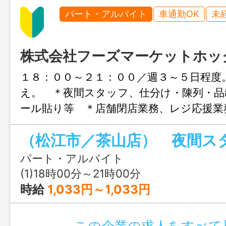
パート・アルバイト
車通勤OK
未
株式会社フーズマーケットホッ
１８：００～２１：００／週３～５日程度
え。 ＊夜間スタッフ、仕分け・陳列・品
ール貼り等 ＊店舗閉店業務、レジ応援業
貸与（エプロン等） ■雇用期間…更新月
ごとの契約更新制。 （フルタイムへの転
制度あり） ■若年～中年～高齢者 年齢
パート・アルバイト
躍されています！ ご応募・ご相談お待
(1)18時00分～21時00分
す！ 【業務の変更範囲／配置換】本人
時給
1,033円～1,033円
況・適性等により、相談のうえ、他部門業
換えとなる場合あり。 （他部門とは…レ
この企業の求人をすべて