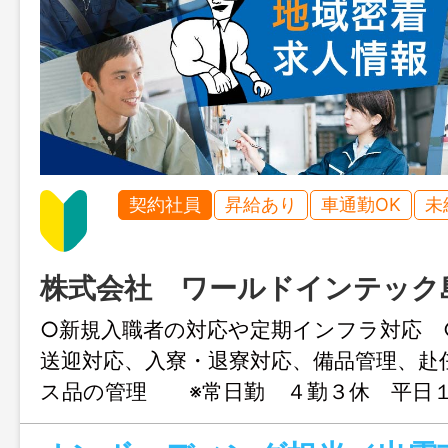
契約社員
昇給あり
車通勤OK
未
株式会社 ワールドインテック
○新規入職者の対応や定期インフラ対応 
送迎対応、入寮・退寮対応、備品管理、赴
ス品の管理 ※常日勤 ４勤３休 平日１
範囲：変更なし