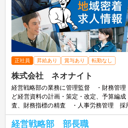
正社員
昇給あり
賞与あり
転勤なし
株式会社 ネオナイト
経営戦略部の業務に管理監督 ・財務管理
ど経営資料の計画・策定・改定、予算編成
査、財務指標の精査 ・人事労務管理 採
課（評価） ・契約管理 各契約書の見
経営戦略部 部長職
変更範囲：会社が定める業務