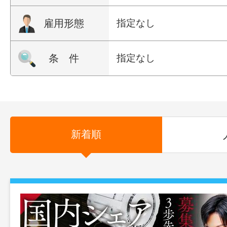
雇用形態
指定なし
条 件
指定なし
新着順