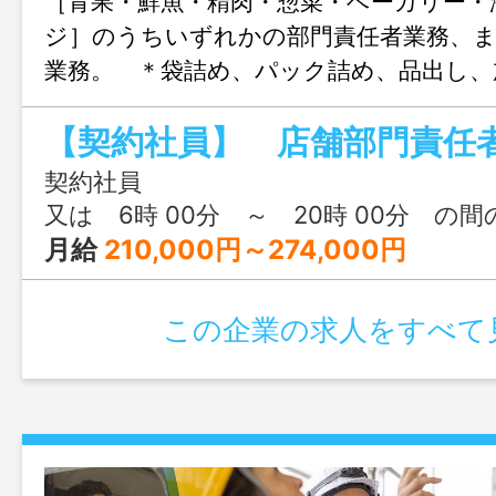
［青果・鮮魚・精肉・惣菜・ベーカリー・
ジ］のうちいずれかの部門責任者業務、ま
業務。 ＊袋詰め、パック詰め、品出し、
業、売場管理 ＊部門人員管理、売上・利
発注等 （業務範囲：変更あり、配置換
属部門について】 経験者については経験
契約社員
先。 未経験者の担当部門は採用時に会社
又は 6時 00分 ～ 20時 00分 の
す。 配属先店舗は通勤時間片道１時間以
月給
210,000円～274,000円
務エリアについて希望がある場合は面接
ださい。 （（例）松江市中心の勤務、米
この企業の求人をすべて
など）