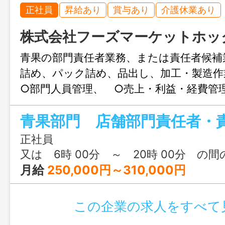
正社員
昇給あり
賞与あり
介護休業あり
株式会社フーズマーケットホッ
青果の部門責任者業務、または責任者候
詰め、パック詰め、品出し、加工・製造
○部門人員管理、 ○売上・利益・経費管
等 【業務範囲：変更あり、配置
【配属先店舗は異動あり（通勤時間片道１
舗）】
正社員
又は 6時 00分 ～ 20時 00分 の
月給
250,000円～310,000円
この企業の求人をすべて