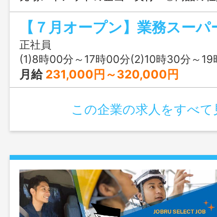
庫管理 ◎接客対応・顧客満足度向上施策
【７月オープン】業務スーパ
ト・アルバイトスタッフの採用、教育、
門および店舗全体の売上・収支管理 ◎販
正社員
ペーン企画の実行 ＊変更範囲：店内他
(1)8時00分～17時00分(2)10時30分～19時30分又は 8時 00分 ～
可能性あり
月給
231,000円～320,000円
この企業の求人をすべて