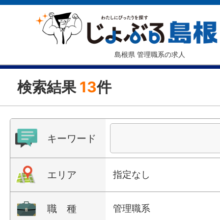
島根県 管理職系の求人
検索結果
13
件
キーワード
エリア
指定なし
職 種
管理職系