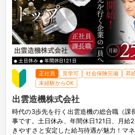
正社員
見学可
社会保険完備
昇
未経験からOK
出雲造機株式会社
時代の3歩先を行く出雲造機の総合職（課
事です。土日休み、年間休日121日、月給
きやすさと安定した給与待遇が魅力！マ