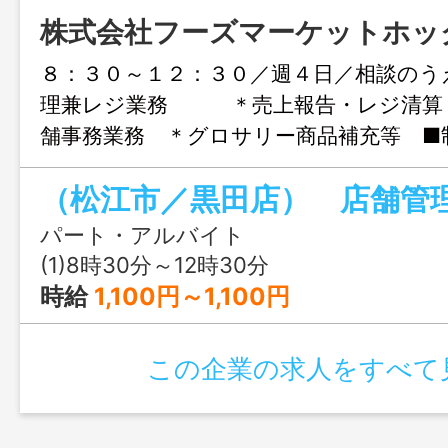
株式会社フーズマーケットホッ
８：３０～１２：３０／週４日／相談のう
理兼レジ業務 ＊売上報告・レジ清算
舗事務業務 ＊グロサリー商品補充等 ■
ロン等） ■雇用期間…更新月（２月・８
更新制。 （フルタイムへの転換可／正規
り） ■若年～中年～高齢者 年齢・性別
パート・アルバイト
ています！ ご応募・ご相談お待ちし
(1)8時30分～12時30分
【業務の変更範囲／配置換】本人希望・人
時給
1,100円～1,100円
により、相談のうえ、他部門業務へ変更・
場合あり。 （他部門とは…レジ・青果・
この企業の求人をすべて
ロア・事務係など）