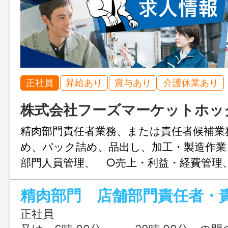
正社員
昇給あり
賞与あり
介護休業あり
株式会社フーズマーケットホッ
精肉部門責任者業務、または責任者候補
め、パック詰め、品出し、加工・製造作業
部門人員管理、 ○売上・利益・経費管理
属部門について】 経験者については経験
先。 未経験者の担当部門は採用時に会社
す。 【業務範囲：変更あり、配置換：
正社員
先店舗は異動あり（通勤時間片道１時間以