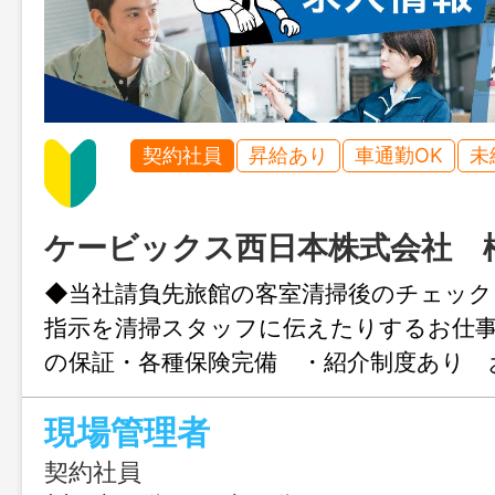
契約社員
昇給あり
車通勤OK
未
ケービックス西日本株式会社 
◆当社請負先旅館の客室清掃後のチェック
指示を清掃スタッフに伝えたりするお仕
の保証・各種保険完備 ・紹介制度あり 
万円支給 ・マイカー通勤可 ※変更範
現場管理者
る業務
契約社員