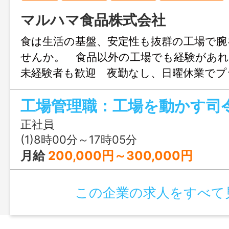
マルハマ食品株式会社
食は生活の基盤、安定性も抜群の工場で腕
せんか。 食品以外の工場でも経験があれ
未経験者も歓迎 夜勤なし、日曜休業でプ
ークライフバランス充実 ≪仕事のポイ
工場管理職：工場を動かす司
は工場内作業や工場管理職業務の習得（Ｏ
従業員との会話で、悩みや相談を聞き解決
正社員
社内でのハラスメントを理解し、日々発
(1)8時00分～17時05分
れる ・工場内で解決できない問題は、担
月給
200,000円～300,000円
対応する ・社内会議で決まったことや変
わかり易く説明 ・目標達成のため、従業
この企業の求人をすべて
を示し、自らも行動する ＊変更範囲：
務