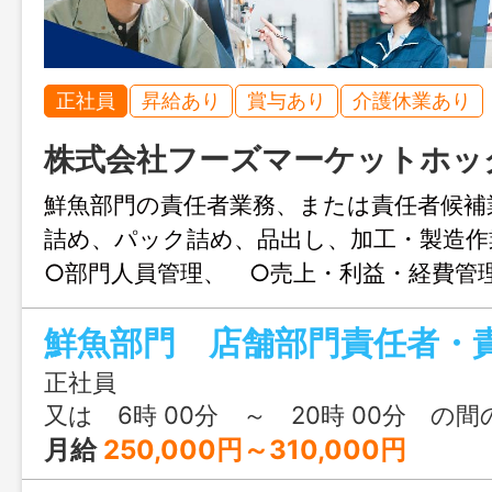
正社員
昇給あり
賞与あり
介護休業あり
株式会社フーズマーケットホッ
鮮魚部門の責任者業務、または責任者候
詰め、パック詰め、品出し、加工・製造
○部門人員管理、 ○売上・利益・経費管
等 【業務範囲：変更あり、配置換：
属先店舗は異動あり（通勤時間片道１時間
正社員
又は 6時 00分 ～ 20時 00分 の
月給
250,000円～310,000円