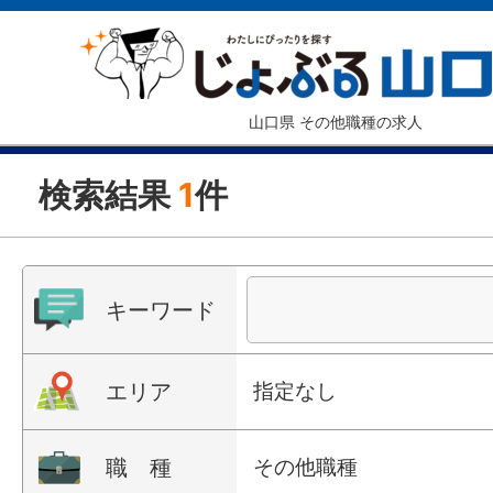
山口県 その他職種の求人
検索結果
1
件
キーワード
エリア
指定なし
職 種
その他職種