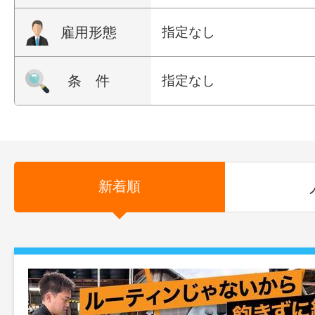
雇用形態
指定なし
条 件
指定なし
新着順