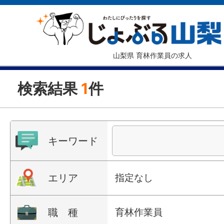
山梨県 育林作業員の求人
検索結果
1
件
キーワード
エリア
指定なし
職 種
育林作業員