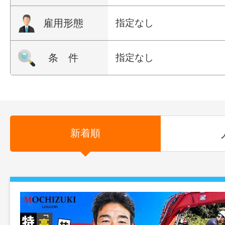
雇用形態
指定なし
条 件
指定なし
新着順