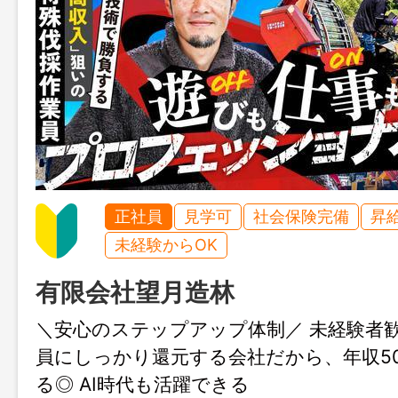
正社員
見学可
社会保険完備
昇
未経験からOK
有限会社望月造林
＼安心のステップアップ体制／ 未経験者歓
員にしっかり還元する会社だから、年収5
る◎ AI時代も活躍できる