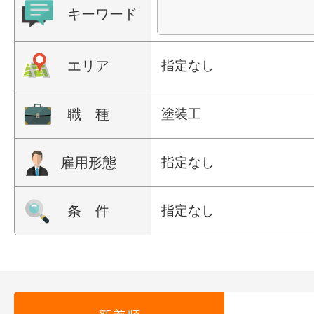
キーワード
エリア
指定なし
職 種
塗装工
雇用形態
指定なし
条 件
指定なし