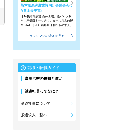
熊本県果実農業協同組合連合会(J
A熊本果実連)
【JA熊本果実連 白州工場】紙パック飲
料生産量日本一を誇るジュース製品の製
造STAFF | 正社員募集【北杜市の求人】
ランキングの続きを見る
就職・転職ガイド
雇用形態の種類と違い
派遣社員ってなに？
派遣社員について
派遣求人一覧へ