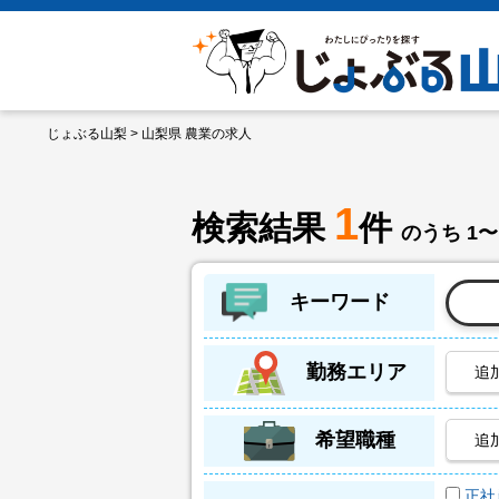
じょぶる山梨
> 山梨県 農業の求人
1
検索結果
件
のうち 1〜
キーワード
勤務エリア
追
希望職種
追
正社