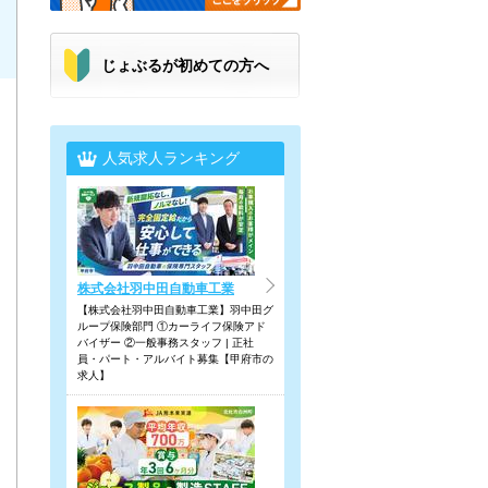
じょぶるが初めての方へ
人気求人ランキング
株式会社羽中田自動車工業
【株式会社羽中田自動車工業】羽中田グ
ループ保険部門 ①カーライフ保険アド
バイザー ②一般事務スタッフ | 正社
員・パート・アルバイト募集【甲府市の
求人】