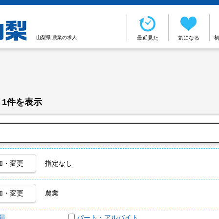
山梨県 農業の求人
最近見た
気になる
 1件を表示
加・変更
指定なし
加・変更
農業
員
パート・アルバイト