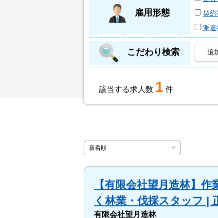
雇用形態
契約
派遣
こだわり検索
追
1
該当する求人数
件
【有限会社望月造林】作業
く林業・伐採スタッフ |
有限会社望月造林