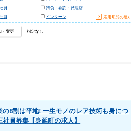
社員
請負・委託・代理店
社員
インターン
？
雇用形態の違
加・変更
指定なし
の8割は平地! 一生モノのレア技術も身につ
 正社員募集【身延町の求人】