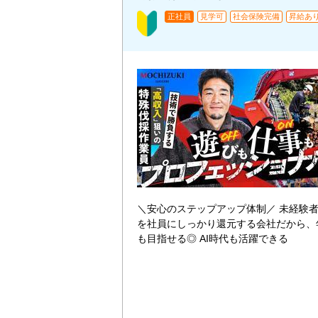
正社員
見学可
社会保険完備
昇給あ
＼安心のステップアップ体制／ 未経験者
を社員にしっかり還元する会社だから、年
も目指せる◎ AI時代も活躍できる