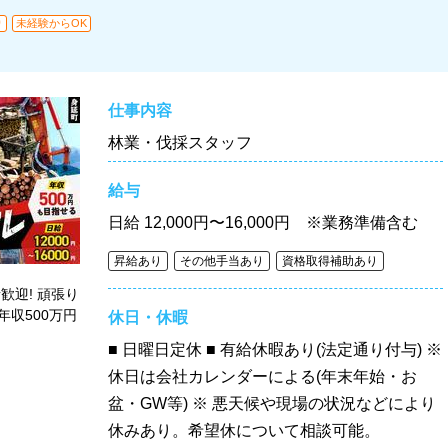
り
未経験からOK
仕事内容
林業・伐採スタッフ
給与
日給
12,000円〜16,000円 ※業務準備含む
昇給あり
その他手当あり
資格取得補助あり
歓迎! 頑張り
収500万円
休日・休暇
■ 日曜日定休 ■ 有給休暇あり(法定通り付与) ※
休日は会社カレンダーによる(年末年始・お
盆・GW等) ※ 悪天候や現場の状況などにより
休みあり。希望休について相談可能。