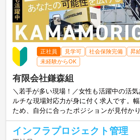
正社員
見学可
社会保険完備
昇
未経験からOK
有限会社鎌森組
＼若手が多い現場！／女性も活躍中の活気
ルチな現場対応力が身に付く求人です。幅
ため、自分に合ったポジションが見付か
関係の良い現場で、一からキャリアアッ
インフラプロジェクト管理
ませんか？