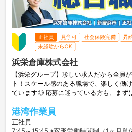
正社員
見学可
社会保険完備
昇
未経験からOK
浜栄倉庫株式会社
【浜栄グループ】珍しい求人だから全員が
ト！スケール感のある職場で、楽しく働
ています◎ 応募に迷っている方も、まず
気兼ねなく新たな世界に飛び込んでみてく
港湾作業員
正社員
7:45～15:45 ※変形労働時間制（1ヶ月単位) ※外航