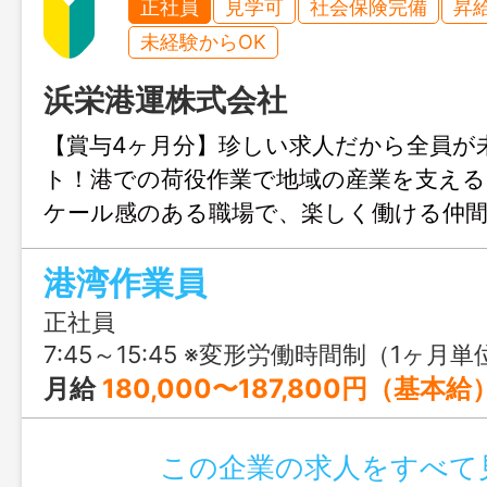
正社員
見学可
社会保険完備
昇
未経験からOK
浜栄港運株式会社
【賞与4ヶ月分】珍しい求人だから全員が
ト！港での荷役作業で地域の産業を支える
ケール感のある職場で、楽しく働ける仲
す◎ 応募に迷っている方も、まずは職場
港湾作業員
なく新たな世界に飛び込んでみてください
正社員
7:45～15:45 ※変形労働時間制（1ヶ月単位) ※外航
月給
180,000〜187,800円（基本給
この企業の求人をすべて