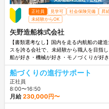
正社員
見学可
社会保険完備
昇
未経験からOK
矢野造船株式会社
【書類選考なし】国内を走る内航船の建造
スを誇る会社で、未経験から職人を目指
船が好き・機械が好き・モノづくりが好き
という気持ちがあれば特別なスキルはい
船づくりの進行サポート
く働ける現場で、新しい世界に飛び込ん
い！
正社員
8:00〜16:50
月給
230,000円〜