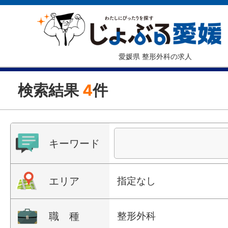
愛媛県 整形外科の求人
検索結果
4
件
キーワード
エリア
指定なし
職 種
整形外科