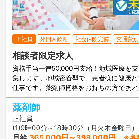
正社員
外国人歓迎
社会保険完備
交通費別
相談者限定求人
資格手当一律50,000円支給！地域医療を
集します。地域密着型で、患者様に健康と
仕事です。薬剤師資格をお持ちの方であれ
す。ぜひご応募ください。
薬剤師
正社員
(1)9時00分～18時30分（月火木金曜日） (2)9時00分～17時00分（水曜日） ⑶9時00分～1
月給
365,000円～398,000円 