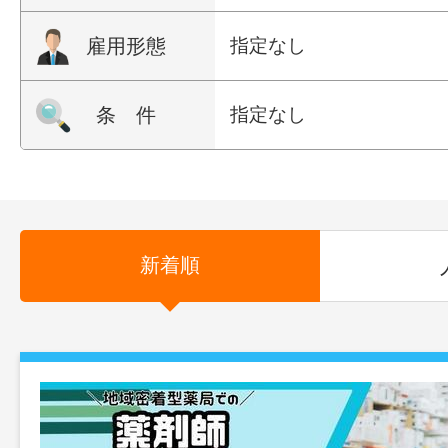
雇用形態
指定なし
条 件
指定なし
新着順