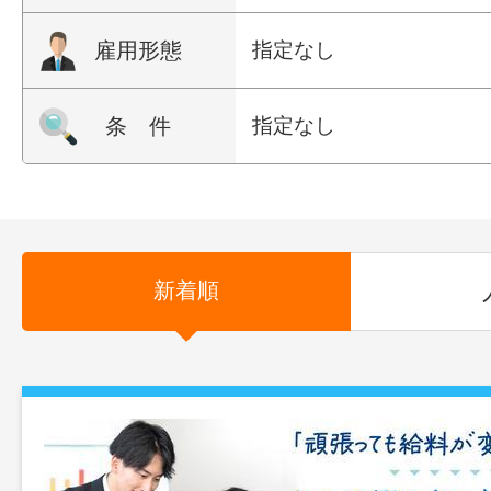
雇用形態
指定なし
条 件
指定なし
新着順