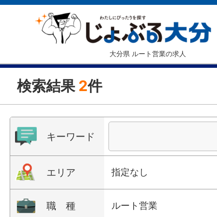
大分県 ルート営業の求人
検索結果
2
件
キーワード
エリア
指定なし
職 種
ルート営業