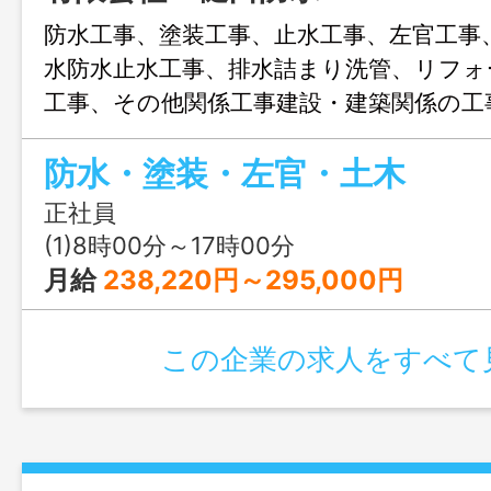
防水工事、塗装工事、止水工事、左官工事
水防水止水工事、排水詰まり洗管、リフォ
工事、その他関係工事建設・建築関係の工
ていますので、様々な攻守の経験を積む
防水・塗装・左官・土木
す。上司や先輩がしっかりとサポート・
くれるので、未経験でも安心して現場で
正社員
す。 変更範囲：変更なし
(1)8時00分～17時00分
月給
238,220円～295,000円
この企業の求人をすべて