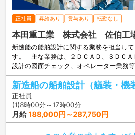
正社員
昇給あり
賞与あり
転勤なし
本田重工業 株式会社 佐伯工
新造船の船舶設計に関する業務を担当し
す。 主な業務は、２ＤＣＡＤ、３ＤＣＡ
設計の図面チェック、オペレーター業務等
設計：船内の居住空間、各種機器の配置設
装配管設計：船内の配管系統図の配置設
計：船舶内の電気系統に係る業務、電気機
正社員
等 ※先輩社員が丁寧に教えますので、船
(1)8時00分～17時00分
れを学んでいただき、全般知識を習得した
月給
188,000円～287,750円
携わっていきます。 「変更の範囲：会
務」