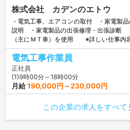
株式会社 カデンのエトウ
・電気工事、エアコンの取付 ・家電製品
説明 ・家電製品の出張修理・出張診断 
（主にＭＴ車）を使用 ※詳しい仕事内
ージに記載しております。 ｈｔｔｐｓ
電気工事作業員
ｅ－ｋａｄｅｎ．ｃо．ｊｐ もしくは
ュー隊」で検索してください。 「変
正社員
し」
(1)9時00分～18時00分
月給
190,000円～230,000円
この企業の求人をすべて