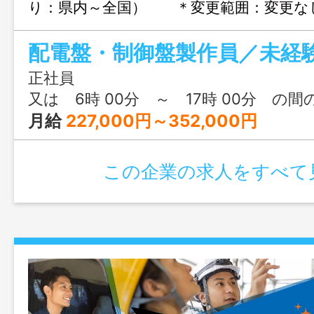
り：県内～全国） ＊変更範囲：変更
得に関する支援あり
配電盤・制御盤製作員／未経
正社員
又は 6時 00分 ～ 17時 00分 の間
月給
227,000円～352,000円
この企業の求人をすべて