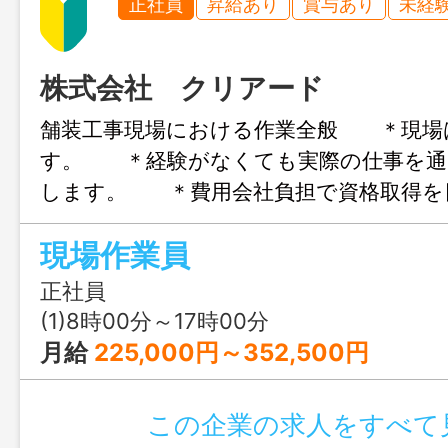
正社員
昇給あり
賞与あり
未経
株式会社 クリアード
舗装工事現場における作業全般 ＊現場
す。 ＊経験がなくても実際の仕事を通
します。 ＊費用会社負担で資格取得を
きます。 将来の変更の範囲：施工管理
現場作業員
ター
正社員
(1)8時00分～17時00分
月給
225,000円～352,500円
この企業の求人をすべて