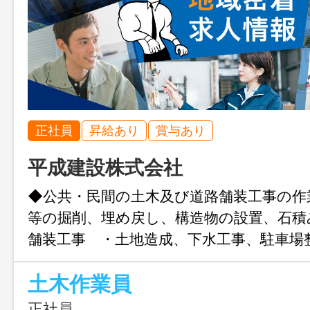
正社員
昇給あり
賞与あり
平成建設株式会社
◆公共・民間の土木及び道路舗装工事の作
等の掘削、埋め戻し、構造物の設置、石積
舗装工事 ・土地造成、下水工事、駐車場
運搬 等 ＊変更範囲：変更なし ※
土木作業員
ーワークの紹介状が必要です
正社員