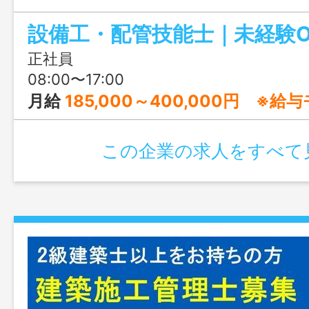
で、先輩のサポートのもと着実にスキル
す。賞与は年2回（3.5ヶ月分）＋決算賞
給中の嬉しい実績あり。週休2日で働きや
正社員
温泉祭りなど地域のイベントにも関わる
08:00〜17:00
る仕事です。
月給
185,000～400,000円 ※
この企業の求人をすべて