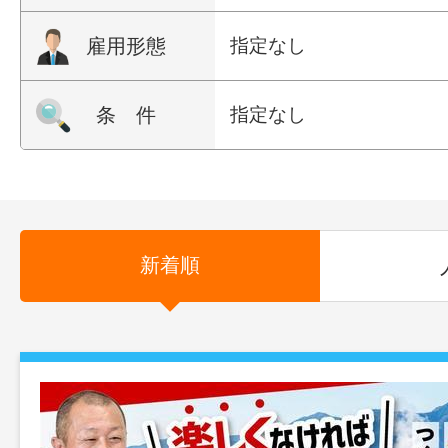
雇用形態
指定なし
条 件
指定なし
新着順