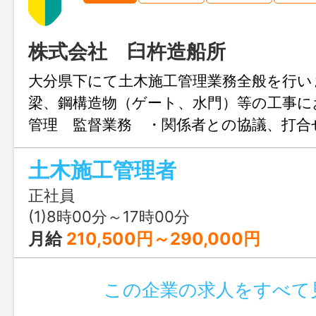
株式会社 臼杵造船所
大分県下にて土木施工管理業務全般を行い
梁、鋼構造物（ゲート、水門）等の工事に
管理 監督業務 ・関係者との協議、打合
工程管理、写真撮影等 ・書類作成、提出
土木施工管理者
年程度は研修期間として先輩社員が受け
し各工事における一連の流れを学んで頂
正社員
更範囲；会社内すべての業務」
(1)8時00分～17時00分
月給
210,500円～290,000円
この企業の求人をすべて