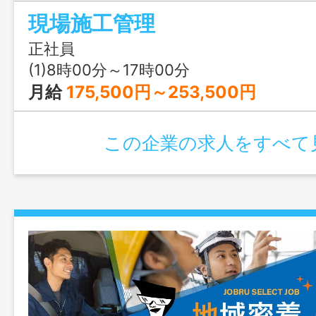
場施工管理 ＊現場は主に別府市・大
現場施工管理
＊変更範囲：変更なし ※応募にはハ
介状が必要です。
正社員
(1)8時00分～17時00分
月給
175,500円～253,500円
この企業の求人をすべて