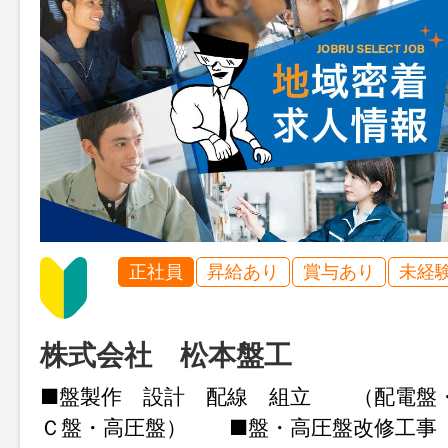
正社員
昇給あり
賞与あり
未経
株式会社 松本盤工
■盤製作 設計 配線 組立 （配電盤
Ｃ盤・高圧盤） ■盤・高圧盤改修工事