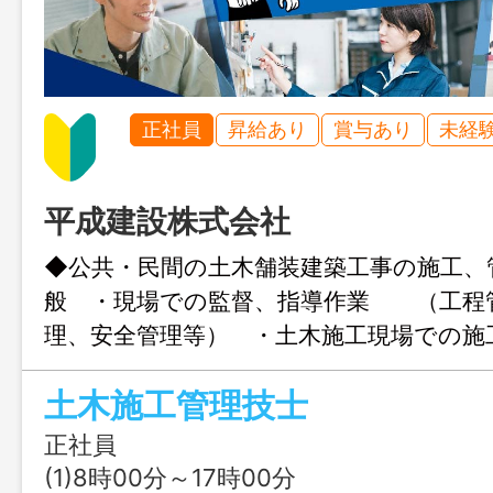
正社員
昇給あり
賞与あり
未経
平成建設株式会社
◆公共・民間の土木舗装建築工事の施工、
般 ・現場での監督、指導作業 （工程
理、安全管理等） ・土木施工現場で
＊変更範囲：会社の定める範囲での業
土木施工管理技士
は、ハローワークの紹介状が必要です
正社員
(1)8時00分～17時00分