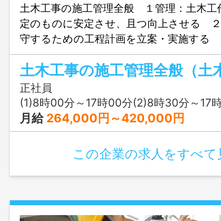
土木工事の施工管理全般 １管理：土木工
定のものに安定させ、且つ向上させる ２
守するための工程計画を立案・実施する
を引き起こさないための計画、実行をする
作成や実行予算作成をする。発注者の要求
る。 ＊現場によっては県外へ長期出張
正社員
ます。 ＊未経験者は、現場に入りながら
(1)8時00分～17時00分(2)8時30分～17
覚えて頂きます。 変更範囲：変更なし
月給
264,000円～420,000円
この企業の求人をすべて