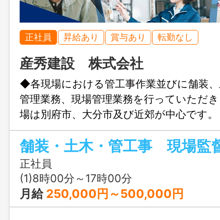
正社員
昇給あり
賞与あり
転勤なし
産秀建設 株式会社
◆各現場における管工事作業並びに舗装、
管理業務、現場管理業務を行っていただ
場は別府市、大分市及び近郊が中心です。
免許取得制度あります。 ＊変更の範囲
舗装・土木・管工事 現場監
業務 ※応募には、ハローワークの紹
す。
正社員
(1)8時00分～17時00分
月給
250,000円～500,000円