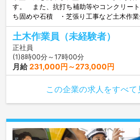
す。 また、抗打ち補助等やコンクリー
ち固めや石積 ・芝張り工事など土木作業
す。 ※現場は中津市近郊で
土木作業員（未経験者）
す
変更範囲：変更なし
正社員
(1)8時00分～17時00分
月給
231,000円～273,000円
この企業の求人をすべて