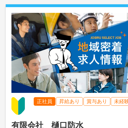
正社員
昇給あり
賞与あり
未経
有限会社 樋口防水