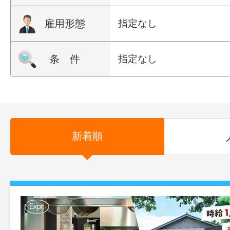
雇用形態
指定なし
条 件
指定なし
新着順