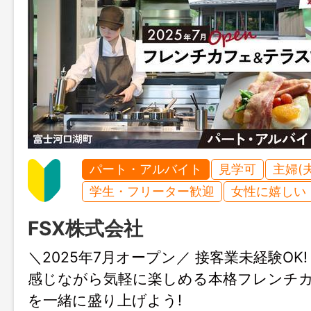
パート・アルバイト
見学可
主婦(
学生・フリーター歓迎
女性に嬉しい
FSX株式会社
＼2025年7月オープン／ 接客業未経験OK
感じながら気軽に楽しめる本格フレンチ
を一緒に盛り上げよう!