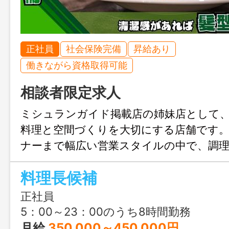
正社員
社会保険完備
昇給あり
働きながら資格取得可能
相談者限定求人
ミシュランガイド掲載店の姉妹店として
料理と空間づくりを大切にする店舗です
ナーまで幅広い営業スタイルの中で、調
く店舗運営スキルも磨けます。福利厚生
料理長候補
長く働きやすい環境です。
正社員
5：00～23：00のうち8時間勤務
月給
350,000～450,000円