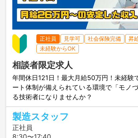
正社員
見学可
社会保険完備
昇
未経験からOK
相談者限定求人
年間休日121日！最大月給50万円！未経
ート体制が備えられている環境で「モノ
る技術者になりませんか？
製造スタッフ
正社員
8:30〜17:40