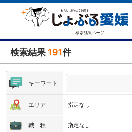
検索結果ページ
検索結果
191
件
キーワード
エリア
指定なし
職 種
指定なし