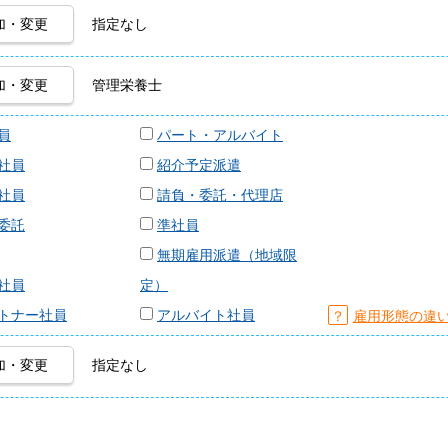
加・変更
指定なし
加・変更
管理栄養士
員
パート・アルバイト
社員
紹介予定派遣
社員
請負・委託・代理店
委託
準社員
無期雇用派遣（地域限
社員
定）
トナー社員
アルバイト社員
？
雇用形態の違
加・変更
指定なし