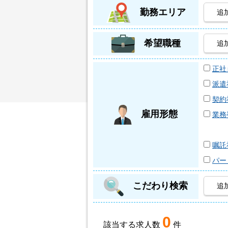
勤務エリア
追
希望職種
追
正社
派遣
契約
雇用形態
業務
嘱託
パー
こだわり検索
追
0
該当する求人数
件