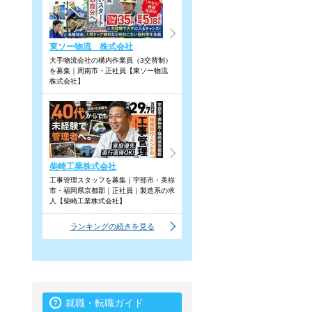
東ソー物流 株式会社
大手物流会社の構内作業員（3交替制）
を募集｜周南市・正社員【東ソー物流
株式会社】
柴崎工業株式会社
工事管理スタッフを募集｜宇部市・美祢
市・福岡県京都郡｜正社員｜製造系の求
人【柴崎工業株式会社】
ランキングの続きを見る
就職・転職ガイド